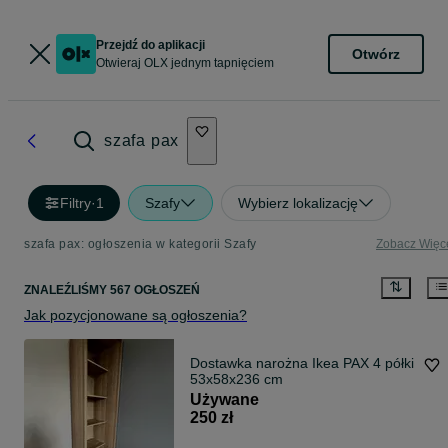
Przejdź do aplikacji
Otwórz
Otwieraj OLX jednym tapnięciem
szafa pax
Filtry
·
1
Szafy
Wybierz lokalizację
szafa pax: ogłoszenia w kategorii Szafy
Zobacz Więc
ZNALEŹLIŚMY 567 OGŁOSZEŃ
Jak pozycjonowane są ogłoszenia?
Dostawka narożna Ikea PAX 4 półki
53x58x236 cm
Używane
250 zł