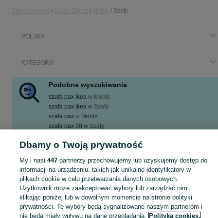
Strona główna
Dom i Ogród
Meble
Szafy
POLSKA
KATEGORIA
Podobne wyszukiwania
szafa pax ikea
w
Meble
szafa pax ikea
w
Szafy
szafa pax
w
Meble
szafa pax 50
w
Szafy
szafa pax 150
w
Szafy
Dbamy o Twoją prywatność
Zobacz Więcej
My i nasi
447
partnerzy przechowujemy lub uzyskujemy dostęp do
informacji na urządzeniu, takich jak unikalne identyfikatory w
Zobacz Więc
Aktualne ogłoszenia w całej Polsce: szafa pax ▶️ sprawdź oferty w kategorii Szafy i kupuj taniej na OLX.pl!
plikach cookie w celu przetwarzania danych osobowych.
Użytkownik może zaakceptować wybory lub zarządzać nimi,
klikając poniżej lub w dowolnym momencie na stronie polityki
Mapa kategorii
prywatności. Te wybory będą sygnalizowane naszym partnerom i
Mapa miejscowości
nie będą miały wpływu na dane przeglądania.
Polityka cookies,