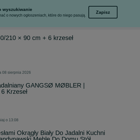
to wyszukiwanie
Zapisz
ać o nowych ogłoszeniach, które do niego pasują.
60/210 × 90 cm + 6 krzeseł
a 08 sierpnia 2026
Jadalniany GANGSØ MØBLER |
 6 Krzeseł
iaj o 13:08
łami Okrągły Biały Do Jadalni Kuchni
andynawski Meble Do Domu Stół