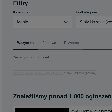
Filtry
Kategoria
Podkategoria
Meble
Stoły i krzesła (z
Wszystkie
Firmowe
Prywatne
Zestawy stołów i krzeseł
Strona główna
Dom i Ogród
Meble
Stoły i krzesła (zestaw)
Znaleźliśmy
ponad
1 000 ogłoszeń