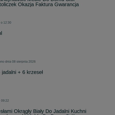
toliczek Okazja Faktura Gwarancja
 o 12:30
l
no dnia 08 sierpnia 2026
 jadalni + 6 krzeseł
o 09:22
łami Okrągły Biały Do Jadalni Kuchni