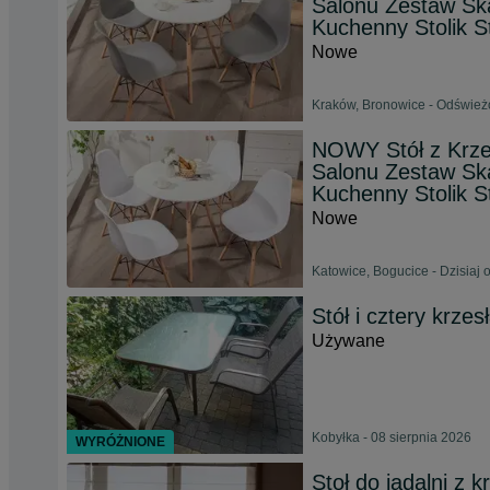
Salonu Zestaw Sk
Kuchenny Stolik S
Nowe
Kraków, Bronowice - Odświeżo
NOWY Stół z Krzes
Salonu Zestaw Sk
Kuchenny Stolik S
Nowe
Katowice, Bogucice - Dzisiaj 
Stół i cztery krze
Używane
Kobyłka - 08 sierpnia 2026
WYRÓŻNIONE
Stoł do jadalni z k