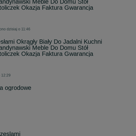
andynawski Meble Do Domu Stół
toliczek Okazja Faktura Gwarancja
no dzisiaj o 11:46
łami Okrągły Biały Do Jadalni Kuchni
andynawski Meble Do Domu Stół
toliczek Okazja Faktura Gwarancja
o 12:29
sła ogrodowe
rzeslami