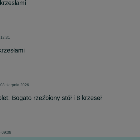
 krzesłami
 12:31
krzesłami
08 sierpnia 2026
t: Bogato rzeźbiony stół i 8 krzeseł
o 09:38