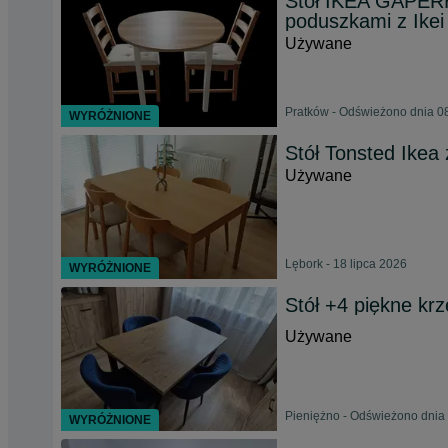
Stół IKEA GAPERH
poduszkami z Ikei
Używane
Pratków - Odświeżono dnia 08
WYRÓŻNIONE
Stół Tonsted Ikea
Używane
Lębork - 18 lipca 2026
WYRÓŻNIONE
Stół +4 piękne krz
Używane
Pieniężno - Odświeżono dnia 
WYRÓŻNIONE