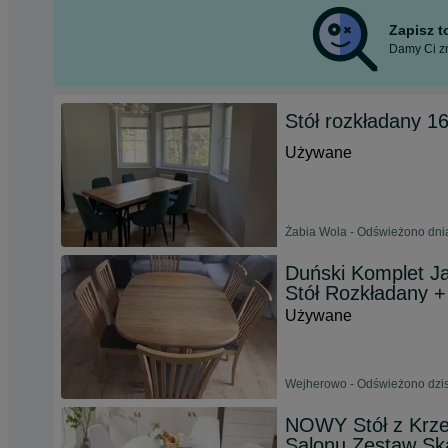
Zapisz 
Damy Ci zn
Stół rozkładany 1
Używane
Żabia Wola - Odświeżono dni
Duński Komplet 
Stół Rozkładany +
Używane
Wejherowo - Odświeżono dzis
NOWY Stół z Krzes
Salonu Zestaw Sk