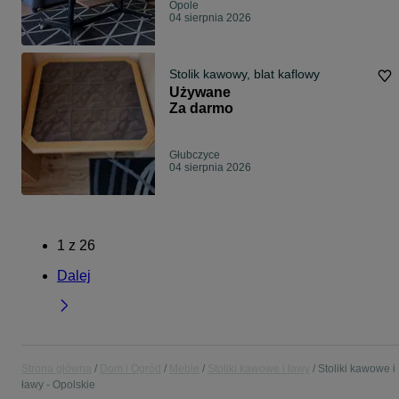
Opole
04 sierpnia 2026
Stolik kawowy, blat kaflowy
Używane
Za darmo
Głubczyce
04 sierpnia 2026
1
z
26
Dalej
Strona główna
Dom i Ogród
Meble
Stoliki kawowe i ławy
Stoliki kawowe i
ławy - Opolskie