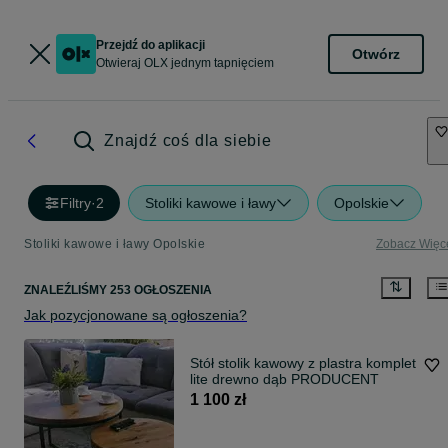
Przejdź do aplikacji
Otwórz
Otwieraj OLX jednym tapnięciem
Znajdź coś dla siebie
Filtry
·
2
Stoliki kawowe i ławy
Opolskie
Stoliki kawowe i ławy Opolskie
Zobacz Więc
ZNALEŹLIŚMY 253 OGŁOSZENIA
Jak pozycjonowane są ogłoszenia?
Stół stolik kawowy z plastra komplet
lite drewno dąb PRODUCENT
1 100 zł