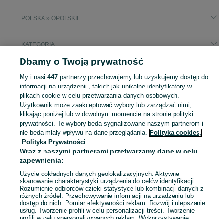
POLSKA » OPOLSKIE
KATEGORIA
Dbamy o Twoją prywatność
Popularne wyszukiwania
My i nasi
447
partnerzy przechowujemy lub uzyskujemy dostęp do
stolik kawowy drewniany
informacji na urządzeniu, takich jak unikalne identyfikatory w
plikach cookie w celu przetwarzania danych osobowych.
Użytkownik może zaakceptować wybory lub zarządzać nimi,
Zobacz Więc
Sprzedaż stolików kawowych i ław Opolskie ▶️ Szeroki wybór modeli i materiałów ✅ Nowe i używane w atrakcyjnych cenach ☝ Sprawdź oferty na OLX.pl!
klikając poniżej lub w dowolnym momencie na stronie polityki
prywatności. Te wybory będą sygnalizowane naszym partnerom i
nie będą miały wpływu na dane przeglądania.
Polityka cookies,
Mapa kategorii
Polityka Prywatności
Mapa miejscowości
Wraz z naszymi partnerami przetwarzamy dane w celu
Mapa ministron
zapewnienia:
Popularne wyszukiwania
Użycie dokładnych danych geolokalizacyjnych. Aktywne
skanowanie charakterystyki urządzenia do celów identyfikacji.
Rozumienie odbiorców dzięki statystyce lub kombinacji danych z
różnych źródeł. Przechowywanie informacji na urządzeniu lub
dostęp do nich. Pomiar efektywności reklam. Rozwój i ulepszanie
usług. Tworzenie profili w celu personalizacji treści. Tworzenie
profili w celu spersonalizowanych reklam. Wykorzystywanie