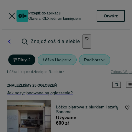
Przejdź do aplikacji
Otwórz
Otwieraj OLX jednym tapnięciem
Znajdź coś dla siebie
Filtry
·
2
Łóżka i kojce
Racibórz
Łóżka i kojce dziecięce Racibórz
Zobacz Więc
ZNALEŹLIŚMY 25 OGŁOSZEŃ
Jak pozycjonowane są ogłoszenia?
Łóżko piętrowe z biurkiem i szafą
Sonoma
Używane
600 zł