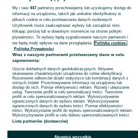
My i nasi
447
partnerzy przechowujemy lub uzyskujemy dostęp do
informacji na urządzeniu, takich jak unikalne identyfikatory w
KATEGORIA
plikach cookie w celu przetwarzania danych osobowych.
Użytkownik może zaakceptować wybory lub zarządzać nimi,
Zobacz Więc
Sprzedaż łóżek i kojców dla dzieci Racibórz ▶️ Szeroki wybór modeli i materiałów ✅ Nowe i używane w atrakcyjnych cenach ☝ Sprawdź oferty na OLX.pl!
klikając poniżej lub w dowolnym momencie na stronie polityki
prywatności. Te wybory będą sygnalizowane naszym partnerom i
nie będą miały wpływu na dane przeglądania.
Polityka cookies,
Mapa kategorii
Polityka Prywatności
Mapa miejscowości
Wraz z naszymi partnerami przetwarzamy dane w celu
zapewnienia:
Mapa ministron
Użycie dokładnych danych geolokalizacyjnych. Aktywne
Popularne wyszukiwania
skanowanie charakterystyki urządzenia do celów identyfikacji.
Rozumienie odbiorców dzięki statystyce lub kombinacji danych z
różnych źródeł. Przechowywanie informacji na urządzeniu lub
dostęp do nich. Pomiar efektywności reklam. Rozwój i ulepszanie
usług. Tworzenie profili w celu personalizacji treści. Tworzenie
profili w celu spersonalizowanych reklam. Wykorzystywanie
ograniczonych danych do wyboru reklam. Wykorzystywanie
ograniczonych danych do wyboru treści. Pomiar efektywności
treści. Wykorzystanie profili do wyboru spersonalizowanych reklam.
Wykorzystywanie profili w celu doboru spersonalizowanych treści.
Lista partnerów (dostawców)
Akceptuj wszystkie