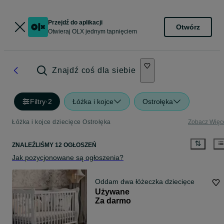
Przejdź do aplikacji
Otwórz
Otwieraj OLX jednym tapnięciem
Znajdź coś dla siebie
Filtry
·
2
Łóżka i kojce
Ostrołęka
Łóżka i kojce dziecięce Ostrołęka
Zobacz Więc
ZNALEŹLIŚMY 12 OGŁOSZEŃ
Jak pozycjonowane są ogłoszenia?
Oddam dwa łóżeczka dziecięce
Używane
Za darmo