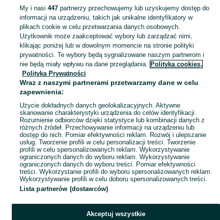
My i nasi
447
partnerzy przechowujemy lub uzyskujemy dostęp do
informacji na urządzeniu, takich jak unikalne identyfikatory w
KATEGORIA
plikach cookie w celu przetwarzania danych osobowych.
Użytkownik może zaakceptować wybory lub zarządzać nimi,
Zobacz Więc
Sprzedaż łóżek i kojców dla dzieci Ostrołęka ▶️ Szeroki wybór modeli i materiałów ✅ Nowe i używane w atrakcyjnych cenach ☝ Sprawdź oferty na OLX.pl!
klikając poniżej lub w dowolnym momencie na stronie polityki
prywatności. Te wybory będą sygnalizowane naszym partnerom i
nie będą miały wpływu na dane przeglądania.
Polityka cookies,
Mapa kategorii
Polityka Prywatności
Mapa miejscowości
Wraz z naszymi partnerami przetwarzamy dane w celu
zapewnienia:
Mapa ministron
Użycie dokładnych danych geolokalizacyjnych. Aktywne
Popularne wyszukiwania
skanowanie charakterystyki urządzenia do celów identyfikacji.
Rozumienie odbiorców dzięki statystyce lub kombinacji danych z
różnych źródeł. Przechowywanie informacji na urządzeniu lub
dostęp do nich. Pomiar efektywności reklam. Rozwój i ulepszanie
usług. Tworzenie profili w celu personalizacji treści. Tworzenie
profili w celu spersonalizowanych reklam. Wykorzystywanie
ograniczonych danych do wyboru reklam. Wykorzystywanie
ograniczonych danych do wyboru treści. Pomiar efektywności
treści. Wykorzystanie profili do wyboru spersonalizowanych reklam.
Wykorzystywanie profili w celu doboru spersonalizowanych treści.
Lista partnerów (dostawców)
Akceptuj wszystkie