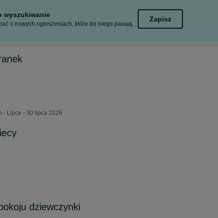
to wyszukiwanie
Zapisz
ać o nowych ogłoszeniach, które do niego pasują.
aranek
 - Lipce - 30 lipca 2026
iecy
 pokoju dziewczynki