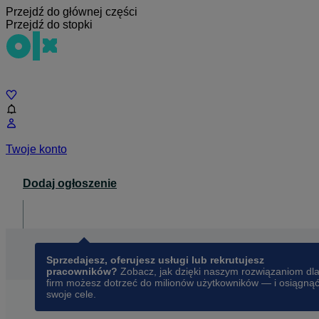
Przejdź do głównej części
Przejdź do stopki
Czat
Twoje konto
Dodaj ogłoszenie
Dla biznesu
opens in a new tab
Sprzedajesz, oferujesz usługi lub rekrutujesz
pracowników?
Zobacz, jak dzięki naszym rozwiązaniom dl
firm możesz dotrzeć do milionów użytkowników — i osiągną
swoje cele.