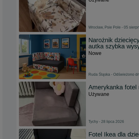
Wrocław, Psie Pole - 05 sierp
Narożnik dziecięc
autka szybka wys
Nowe
Ruda Śląska - Odświeżono dn
Amerykanka fotel 
Używane
Tychy - 28 lipca 2026
Fotel Ikea dla dzi