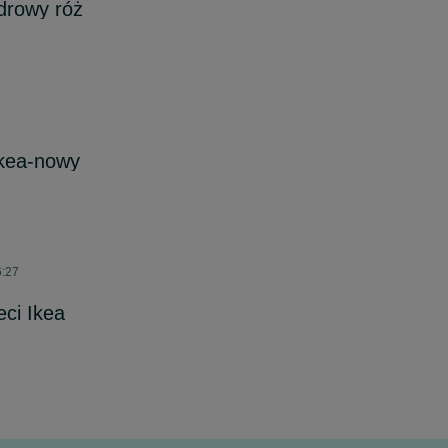
udrowy róż
Ikea-nowy
6:27
eci Ikea