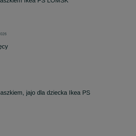
 daszkiem Ikea PS LOMSK
2026
ęcy
aszkiem, jajo dla dziecka Ikea PS