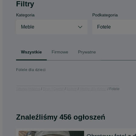
Filtry
Kategoria
Podkategoria
Meble
Fotele
Wszystkie
Firmowe
Prywatne
Fotele dla dzieci
Strona główna
Dom i Ogród
Meble
Meble dla dzieci
Fotele
Znaleźliśmy 456 ogłoszeń