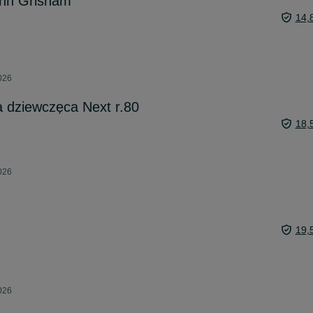
hn Grisham
14,
026
a dziewczęca Next r.80
18,
026
19,
026