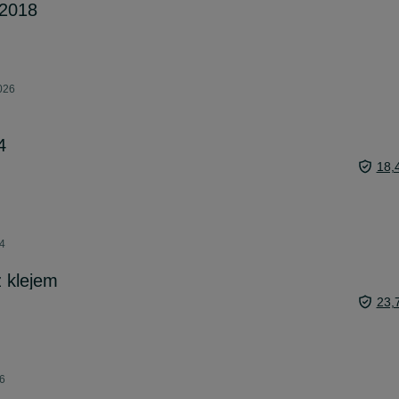
 2018
026
4
18,
24
z klejem
23,
26