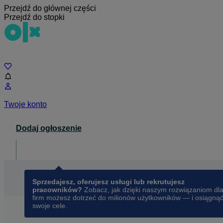
Przejdź do głównej części
Przejdź do stopki
Czat
Twoje konto
Dodaj ogłoszenie
Dla biznesu
opens in a new tab
Sprzedajesz, oferujesz usługi lub rekrutujesz
pracowników?
Zobacz, jak dzięki naszym rozwiązaniom dl
firm możesz dotrzeć do milionów użytkowników — i osiągną
swoje cele.