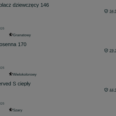
placz dziewczęcy 146
34,
026
Granatowy
iosenna 170
29,
026
Wielokolorowy
erved S ciepły
44,
026
Szary