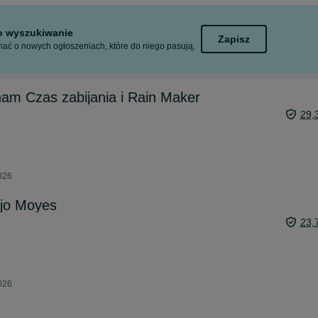
to wyszukiwanie
Zapisz
ać o nowych ogłoszeniach, które do niego pasują.
ham Czas zabijania i Rain Maker
29,
026
ojo Moyes
23,
026