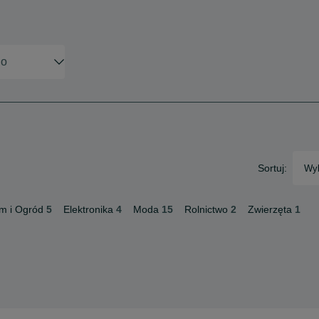
Sortuj:
Wyb
m i Ogród
5
Elektronika
4
Moda
15
Rolnictwo
2
Zwierzęta
1