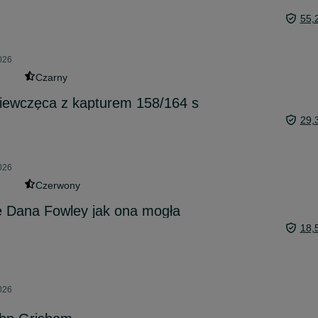
55,
026
Czarny
ziewczęca z kapturem 158/164 s
29,
026
Czerwony
e Dana Fowley jak ona mogła
18,
026