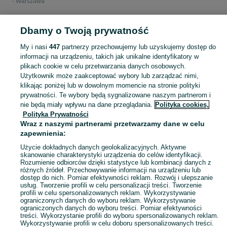
- Warszawa
POLSKA » MAZOWIECKIE » WARSZAWA
Dbamy o Twoją prywatność
My i nasi
447
partnerzy przechowujemy lub uzyskujemy dostęp do
KATEGORIA
informacji na urządzeniu, takich jak unikalne identyfikatory w
plikach cookie w celu przetwarzania danych osobowych.
Użytkownik może zaakceptować wybory lub zarządzać nimi,
Zobacz Więc
Sprzedaż lad i witryn chłodniczych dla sklepów Warszawa ▶️ Nowe i używane oferty ✅ Szeroki wybór w najlepszych cenach ✌ Znajdź ogłoszenia na OLX.pl!
klikając poniżej lub w dowolnym momencie na stronie polityki
prywatności. Te wybory będą sygnalizowane naszym partnerom i
nie będą miały wpływu na dane przeglądania.
Polityka cookies,
Mapa kategorii
Polityka Prywatności
Mapa miejscowości
Wraz z naszymi partnerami przetwarzamy dane w celu
zapewnienia:
Mapa ministron
Popularne wyszukiwania
Użycie dokładnych danych geolokalizacyjnych. Aktywne
skanowanie charakterystyki urządzenia do celów identyfikacji.
Rozumienie odbiorców dzięki statystyce lub kombinacji danych z
różnych źródeł. Przechowywanie informacji na urządzeniu lub
dostęp do nich. Pomiar efektywności reklam. Rozwój i ulepszanie
usług. Tworzenie profili w celu personalizacji treści. Tworzenie
profili w celu spersonalizowanych reklam. Wykorzystywanie
ograniczonych danych do wyboru reklam. Wykorzystywanie
ograniczonych danych do wyboru treści. Pomiar efektywności
treści. Wykorzystanie profili do wyboru spersonalizowanych reklam.
Wykorzystywanie profili w celu doboru spersonalizowanych treści.