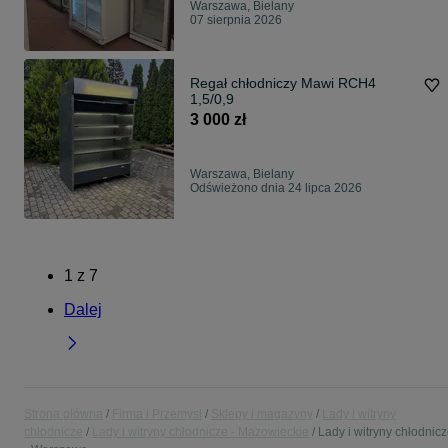
Warszawa, Bielany
07 sierpnia 2026
Regał chłodniczy Mawi RCH4
1,5/0,9
3 000 zł
Warszawa, Bielany
Odświeżono dnia 24 lipca 2026
1
z
7
Dalej
Strona główna
Firma i Przemysł
Sklepy i magazyny
Lady i witryny
chłodnicze
Lady i witryny chłodnicze - Mazowieckie
Lady i witryny chłodnic