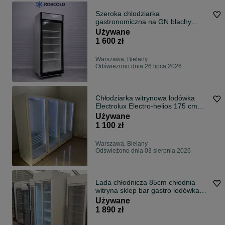
Szeroka chlodziarka
gastronomiczna na GN blachy
60/40
Używane
1 600 zł
Warszawa, Bielany
Odświeżono dnia 26 lipca 2026
Chłodziarka witrynowa lodówka
Electrolux Electro-helios 175 cm
350 l
Używane
1 100 zł
Warszawa, Bielany
Odświeżono dnia 03 sierpnia 2026
Lada chłodnicza 85cm chłodnia
witryna sklep bar gastro lodówka
DOSTAWA GWARANCJA
Używane
1 890 zł