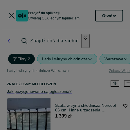
Przejdź do aplikacji
Otwórz
Otwieraj OLX jednym tapnięciem
Znajdź coś dla siebie
Filtry
·
2
Lady i witryny chłodnicze
Warszawa
Lady i witryny chłodnicze Warszawa
Zobacz Więc
ZNALEŹLIŚMY 68 OGŁOSZEŃ
Jak pozycjonowane są ogłoszenia?
Szafa witryna chłodnicza Norcool
66 cm. I inne urządzenia.
GWARANCJA!
1 399 zł