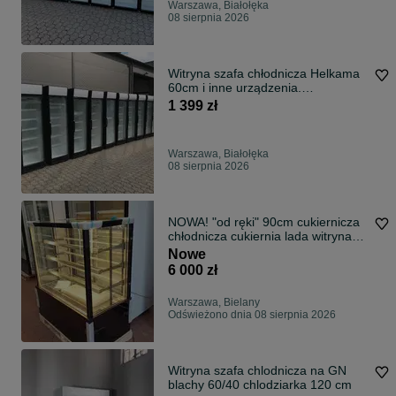
Warszawa, Białołęka
08 sierpnia 2026
Witryna szafa chłodnicza Helkama
60cm i inne urządzenia.
GWARANCJA!!!
1 399 zł
Warszawa, Białołęka
08 sierpnia 2026
NOWA! "od ręki" 90cm cukiernicza
chłodnicza cukiernia lada witryna
DOSTAWA cały kraj na ciasta
Nowe
lodówka cena BRUTTO
6 000 zł
Warszawa, Bielany
Odświeżono dnia 08 sierpnia 2026
Witryna szafa chlodnicza na GN
blachy 60/40 chlodziarka 120 cm