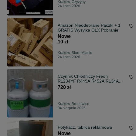
Kraków, Czyżyny
24 lipca 2026
Amazon Nieodebrane Paczki + 1
GRATIS Wysyłka OLX Pobranie
Nowe
10 zł
Kraków, Stare Miasto
24 lipca 2026
Czynnik Chłodniczy Freon
R1234YF R449A R452A R134A
R404A R410 R507 R32
720 zł
Kraków, Bronowice
04 sierpnia 2026
Potykacz, tablica reklamowa
Nowe