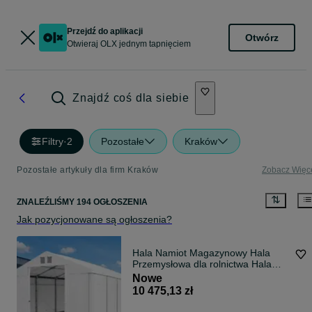
Przejdź do aplikacji
Otwórz
Otwieraj OLX jednym tapnięciem
Znajdź coś dla siebie
Filtry
·
2
Pozostałe
Kraków
Pozostałe artykuły dla firm Kraków
Zobacz Więc
ZNALEŹLIŚMY 194 OGŁOSZENIA
Jak pozycjonowane są ogłoszenia?
Hala Namiot Magazynowy Hala
Przemysłowa dla rolnictwa Hala
namiotowa 8x8x3m
Nowe
10 475,13 zł