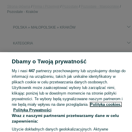
Strona główna
Firma i Przemysł
Pozostałe
Pozostałe - Małopolskie
Pozostałe - Kraków
POLSKA » MAŁOPOLSKIE » KRAKÓW
KATEGORIA
Popularne wyszukiwania
Dbamy o Twoją prywatność
palety ze zwrotami
My i nasi
447
partnerzy przechowujemy lub uzyskujemy dostęp do
informacji na urządzeniu, takich jak unikalne identyfikatory w
Zobacz Więc
Sprzedaż pozostałych artykułów dla firm Kraków ▶️ Nowe i używane oferty ✅ Szeroki wybór w najlepszych cenach ✌ Przeglądaj ogłoszenia na OLX.pl!
plikach cookie w celu przetwarzania danych osobowych.
Użytkownik może zaakceptować wybory lub zarządzać nimi,
klikając poniżej lub w dowolnym momencie na stronie polityki
Mapa kategorii
prywatności. Te wybory będą sygnalizowane naszym partnerom i
nie będą miały wpływu na dane przeglądania.
Polityka cookies,
Mapa miejscowości
Polityka Prywatności
Mapa ministron
Wraz z naszymi partnerami przetwarzamy dane w celu
Popularne wyszukiwania
zapewnienia:
Użycie dokładnych danych geolokalizacyjnych. Aktywne