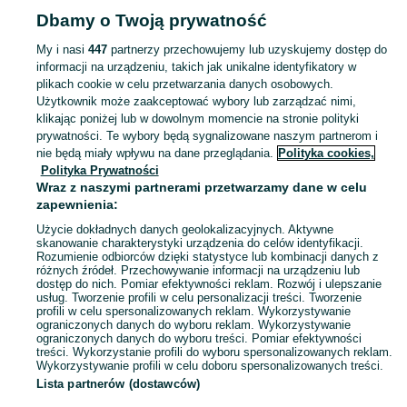
Dbamy o Twoją prywatność
FIRMA I PRZEMYSŁ
My i nasi
447
partnerzy przechowujemy lub uzyskujemy dostęp do
informacji na urządzeniu, takich jak unikalne identyfikatory w
KATEGORIA
plikach cookie w celu przetwarzania danych osobowych.
Użytkownik może zaakceptować wybory lub zarządzać nimi,
Zobacz Więc
Sprzedaż sprzętu i wyposażenia dla firm Ostróda ▶️ maszyny, biuro i inne ✅ Nowe i używane w atrakcyjnych cenach ✌ Sprawdź oferty na OLX.pl!
klikając poniżej lub w dowolnym momencie na stronie polityki
prywatności. Te wybory będą sygnalizowane naszym partnerom i
nie będą miały wpływu na dane przeglądania.
Polityka cookies,
Mapa kategorii
Polityka Prywatności
Mapa miejscowości
Wraz z naszymi partnerami przetwarzamy dane w celu
zapewnienia:
Mapa ministron
Użycie dokładnych danych geolokalizacyjnych. Aktywne
Popularne wyszukiwania
skanowanie charakterystyki urządzenia do celów identyfikacji.
Rozumienie odbiorców dzięki statystyce lub kombinacji danych z
różnych źródeł. Przechowywanie informacji na urządzeniu lub
dostęp do nich. Pomiar efektywności reklam. Rozwój i ulepszanie
usług. Tworzenie profili w celu personalizacji treści. Tworzenie
profili w celu spersonalizowanych reklam. Wykorzystywanie
ograniczonych danych do wyboru reklam. Wykorzystywanie
ograniczonych danych do wyboru treści. Pomiar efektywności
treści. Wykorzystanie profili do wyboru spersonalizowanych reklam.
Wykorzystywanie profili w celu doboru spersonalizowanych treści.
Lista partnerów (dostawców)