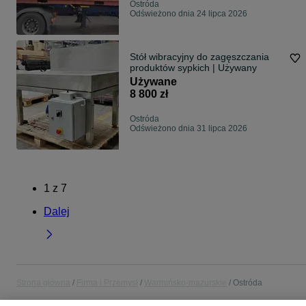
Ostróda
Odświeżono dnia 24 lipca 2026
Stół wibracyjny do zagęszczania
produktów sypkich | Używany
Używane
8 800 zł
Ostróda
Odświeżono dnia 31 lipca 2026
1
z
7
Dalej
Strona główna
Firma i Przemysł
Warmińsko-mazurskie
Ostróda