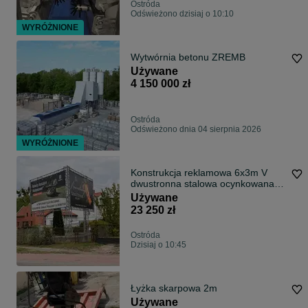
Ostróda
Odświeżono dzisiaj o 10:10
WYRÓŻNIONE
Wytwórnia betonu ZREMB
Używane
4 150 000 zł
Ostróda
Odświeżono dnia 04 sierpnia 2026
WYRÓŻNIONE
Konstrukcja reklamowa 6x3m V
dwustronna stalowa ocynkowana
billboard faktura VAT
Używane
23 250 zł
Ostróda
Dzisiaj o 10:45
Łyżka skarpowa 2m
Używane