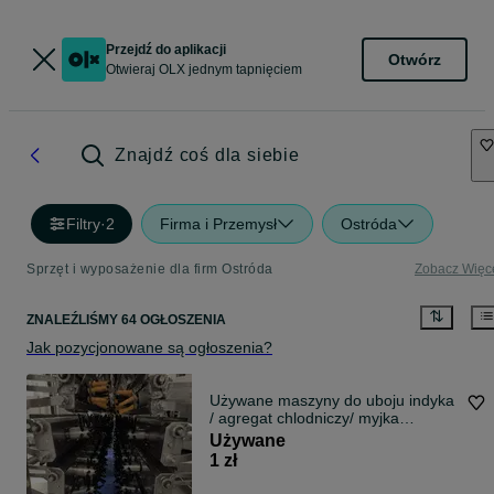
Przejdź do aplikacji
Otwórz
Otwieraj OLX jednym tapnięciem
Znajdź coś dla siebie
Filtry
·
2
Firma i Przemysł
Ostróda
Sprzęt i wyposażenie dla firm Ostróda
Zobacz Więc
ZNALEŹLIŚMY 64 OGŁOSZENIA
Jak pozycjonowane są ogłoszenia?
Używane maszyny do uboju indyka
/ agregat chlodniczy/ myjka
pojemników
Używane
1 zł