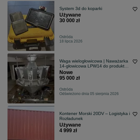
System 3d do koparki
Używane
30 000 zł
Ostróda
18 lipca 2026
Waga wielogłowicowa | Naważarka
14-głowicowa LPW14 do produktów
spożywczych i mrożonek Liderpak
Nowe
95 000 zł
Ostróda
Odświeżono dnia 05 sierpnia 2026
Kontener Morski 20DV – Logistyka i
Rozładunek
Używane
4 999 zł