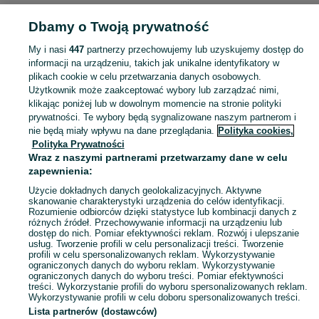
Dbamy o Twoją prywatność
DLA DZIECI
My i nasi
447
partnerzy przechowujemy lub uzyskujemy dostęp do
informacji na urządzeniu, takich jak unikalne identyfikatory w
KATEGORIA
plikach cookie w celu przetwarzania danych osobowych.
Użytkownik może zaakceptować wybory lub zarządzać nimi,
Zakupy dla Twojej pociechy mogą być dziecinnie proste! Znajdź to, czego potrzebujesz w kategorii Dla Dzieci na OLX - Ostróda i okolice!
Zobacz Więc
klikając poniżej lub w dowolnym momencie na stronie polityki
prywatności. Te wybory będą sygnalizowane naszym partnerom i
nie będą miały wpływu na dane przeglądania.
Polityka cookies,
Mapa kategorii
Polityka Prywatności
Mapa miejscowości
Wraz z naszymi partnerami przetwarzamy dane w celu
zapewnienia:
Mapa ministron
Użycie dokładnych danych geolokalizacyjnych. Aktywne
Popularne wyszukiwania
skanowanie charakterystyki urządzenia do celów identyfikacji.
Rozumienie odbiorców dzięki statystyce lub kombinacji danych z
różnych źródeł. Przechowywanie informacji na urządzeniu lub
dostęp do nich. Pomiar efektywności reklam. Rozwój i ulepszanie
usług. Tworzenie profili w celu personalizacji treści. Tworzenie
profili w celu spersonalizowanych reklam. Wykorzystywanie
ograniczonych danych do wyboru reklam. Wykorzystywanie
ograniczonych danych do wyboru treści. Pomiar efektywności
treści. Wykorzystanie profili do wyboru spersonalizowanych reklam.
Wykorzystywanie profili w celu doboru spersonalizowanych treści.
Lista partnerów (dostawców)