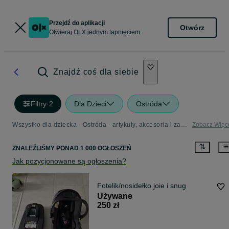
Przejdź do aplikacji
Otwórz
Otwieraj OLX jednym tapnięciem
Znajdź coś dla siebie
Filtry
·
2
Dla Dzieci
Ostróda
Wszystko dla dziecka - Ostróda - artykuły, akcesoria i zabawki dla dzieci w Twojej okolicy
Zobacz Więc
ZNALEŹLIŚMY
PONAD
1 000 OGŁOSZEŃ
Jak pozycjonowane są ogłoszenia?
Fotelik/nosidełko joie i snug
Używane
250 zł