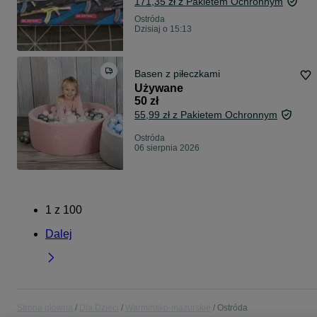
171,35 zł z Pakietem Ochronnym
Ostróda
Dzisiaj o 15:13
Basen z piłeczkami
Używane
50 zł
55,99 zł z Pakietem Ochronnym
Ostróda
06 sierpnia 2026
1
z
100
Dalej
Strona główna
Dla Dzieci
Warmińsko-mazurskie
Ostróda