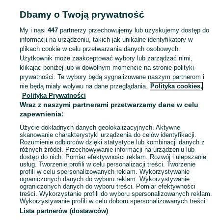
Strona główna
Dla Dzieci
Zabawki
Zabawki plastyczne
Zabawki plastycz
Dbamy o Twoją prywatność
- Łódzkie
Zabawki plastyczne - Rawa Mazowiecka
My i nasi
447
partnerzy przechowujemy lub uzyskujemy dostęp do
informacji na urządzeniu, takich jak unikalne identyfikatory w
KATEGORIA
plikach cookie w celu przetwarzania danych osobowych.
Użytkownik może zaakceptować wybory lub zarządzać nimi,
domek ogrodowy dla dzieci
,
basen z kulkami
,
zabawki ogrodowe
,
Zobacz Więc
zabawki mu
klikając poniżej lub w dowolnym momencie na stronie polityki
prywatności. Te wybory będą sygnalizowane naszym partnerom i
nie będą miały wpływu na dane przeglądania.
Polityka cookies,
Mapa kategorii
Polityka Prywatności
Mapa miejscowości
Wraz z naszymi partnerami przetwarzamy dane w celu
zapewnienia:
Mapa ministron
Użycie dokładnych danych geolokalizacyjnych. Aktywne
Popularne wyszukiwania
skanowanie charakterystyki urządzenia do celów identyfikacji.
Rozumienie odbiorców dzięki statystyce lub kombinacji danych z
różnych źródeł. Przechowywanie informacji na urządzeniu lub
dostęp do nich. Pomiar efektywności reklam. Rozwój i ulepszanie
usług. Tworzenie profili w celu personalizacji treści. Tworzenie
profili w celu spersonalizowanych reklam. Wykorzystywanie
ograniczonych danych do wyboru reklam. Wykorzystywanie
ograniczonych danych do wyboru treści. Pomiar efektywności
treści. Wykorzystanie profili do wyboru spersonalizowanych reklam.
Wykorzystywanie profili w celu doboru spersonalizowanych treści.
Lista partnerów (dostawców)