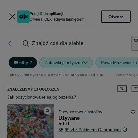
Przejdź do aplikacji
Otwórz
Otwieraj OLX jednym tapnięciem
Znajdź coś dla siebie
Filtry
·
2
Zabawki plastyczne
Rawa Mazowiecka
Zabawki plastyczne dla dzieci - kolorowanki - OLX.pl
Zobacz Więc
ZNALEŹLIŚMY 13 OGŁOSZEŃ
Jak pozycjonowane są ogłoszenia?
Duży zestwo ciastoliny
Używane
50 zł
55,99 zł z Pakietem Ochronnym