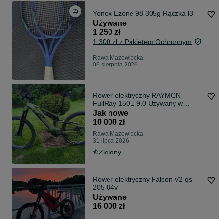
Yonex Ezone 98 305g Rączka l3
Używane
1 250 zł
1 300 zł z Pakietem Ochronnym
Rawa Mazowiecka
06 sierpnia 2026
Rower elektryczny RAYMON
FullRay 150E 9.0 Używany w
bardzo dobrym stanie.
Jak nowe
10 000 zł
Rawa Mazowiecka
31 lipca 2026
Zielony
Rower elektryczny Falcon V2 qs
205 84v
Używane
16 000 zł