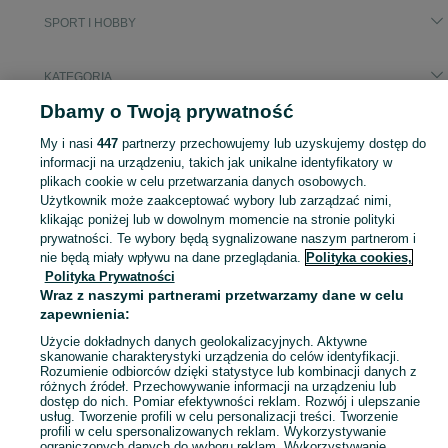
SPORT I HOBBY
KATEGORIA
Dbamy o Twoją prywatność
Popularne wyszukiwania
My i nasi
447
partnerzy przechowujemy lub uzyskujemy dostęp do
kosz do koszykówki
enduro
dirt
two6player
liv rove
informacji na urządzeniu, takich jak unikalne identyfikatory w
plikach cookie w celu przetwarzania danych osobowych.
Użytkownik może zaakceptować wybory lub zarządzać nimi,
Zobacz Więc
Sprzedaż sprzętu sportowego i hobby Rawa Mazowiecka ▶️ Szeroki wybór produktów ✅ Nowe i używane w atrakcyjnych cenach ✌ Sprawdź ogłoszenia na OLX.pl!
klikając poniżej lub w dowolnym momencie na stronie polityki
prywatności. Te wybory będą sygnalizowane naszym partnerom i
nie będą miały wpływu na dane przeglądania.
Polityka cookies,
Mapa kategorii
Polityka Prywatności
Mapa miejscowości
Wraz z naszymi partnerami przetwarzamy dane w celu
Mapa ministron
zapewnienia:
Popularne wyszukiwania
Użycie dokładnych danych geolokalizacyjnych. Aktywne
skanowanie charakterystyki urządzenia do celów identyfikacji.
Rozumienie odbiorców dzięki statystyce lub kombinacji danych z
różnych źródeł. Przechowywanie informacji na urządzeniu lub
dostęp do nich. Pomiar efektywności reklam. Rozwój i ulepszanie
usług. Tworzenie profili w celu personalizacji treści. Tworzenie
profili w celu spersonalizowanych reklam. Wykorzystywanie
ograniczonych danych do wyboru reklam. Wykorzystywanie