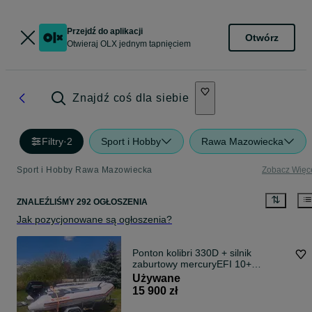
Przejdź do aplikacji
Otwórz
Otwieraj OLX jednym tapnięciem
Znajdź coś dla siebie
Filtry
·
2
Sport i Hobby
Rawa Mazowiecka
Sport i Hobby Rawa Mazowiecka
Zobacz Więc
ZNALEŹLIŚMY 292 OGŁOSZENIA
Jak pozycjonowane są ogłoszenia?
Ponton kolibri 330D + silnik
zaburtowy mercuryEFI 10+
Przyczepka podłodziowa
Używane
Niewiadów+ pokrowiec orginalny
15 900 zł