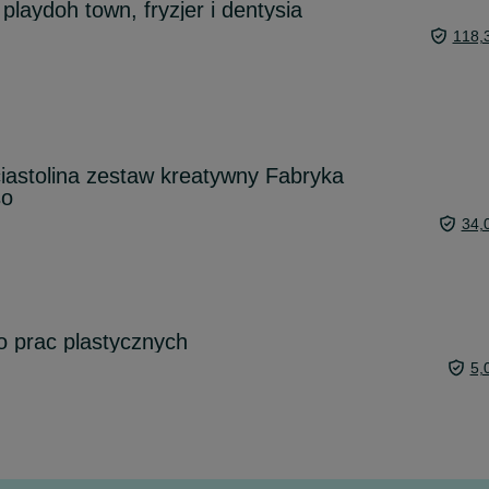
laydoh town, fryzjer i dentysia
118,
iastolina zestaw kreatywny Fabryka
so
34,
o prac plastycznych
5,