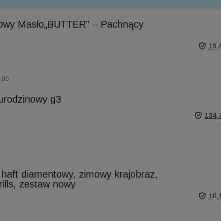
sowy Masło„BUTTER” – Pachnący
19,
4:00
 urodzinowy g3
134,
 haft diamentowy, zimowy krajobraz,
ills, zestaw nowy
10,