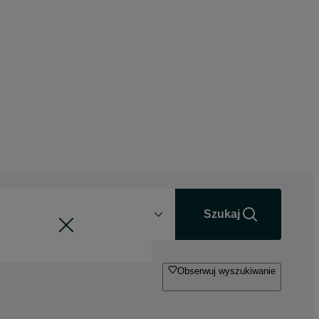
Odległość
+0 km
Szukaj
Obserwuj wyszukiwanie