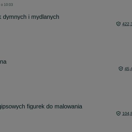
 o 10:03
k dymnych i mydlanych
422,
ina
45,
gipsowych figurek do malowania
104,