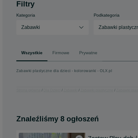
Filtry
Kategoria
Podkategoria
Zabawki
Zabawki plastycz
Wszystkie
Firmowe
Prywatne
Zabawki plastyczne dla dzieci - kolorowanki - OLX.pl
Strona główna
Dla Dzieci
Zabawki
Zabawki plastyczne
Zabawki plas
Znaleźliśmy 8 ogłoszeń