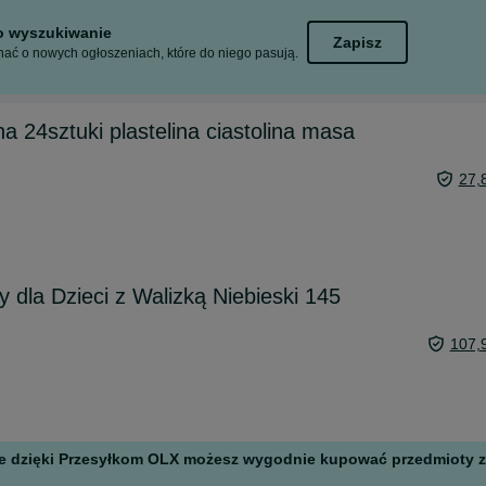
to wyszukiwanie
Zapisz
ać o nowych ogłoszeniach, które do niego pasują.
a 24sztuki plastelina ciastolina masa
27,
 dla Dzieci z Walizką Niebieski 145
107,
 ale dzięki Przesyłkom OLX możesz wygodnie kupować przedmioty z 