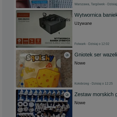
Warszawa, Targówek - Dzisiaj
Wytwornica banie
Dostawa gratis
Używane
Folwark - Dzisiaj o 12:02
Gniotek ser wazel
Nowe
Kołobrzeg - Dzisiaj o 12:25
Zestaw morskich 
Nowe