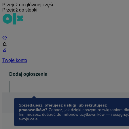
Przejdź do głównej części
Przejdź do stopki
Czat
Twoje konto
Dodaj ogłoszenie
Dla biznesu
opens in a new tab
Sprzedajesz, oferujesz usługi lub rekrutujesz
pracowników?
Zobacz, jak dzięki naszym rozwiązaniom dl
firm możesz dotrzeć do milionów użytkowników — i osiągną
swoje cele.