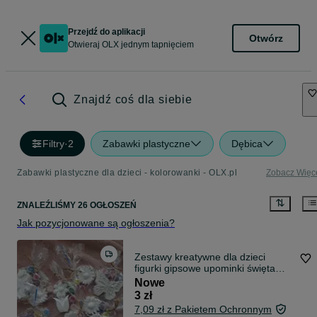
Przejdź do aplikacji
Otwórz
Otwieraj OLX jednym tapnięciem
Znajdź coś dla siebie
Filtry
·
2
Zabawki plastyczne
Dębica
Zabawki plastyczne dla dzieci - kolorowanki - OLX.pl
Zobacz Więc
ZNALEŹLIŚMY 26 OGŁOSZEŃ
Jak pozycjonowane są ogłoszenia?
Zestawy kreatywne dla dzieci
figurki gipsowe upominki święta
urodziny
Nowe
3 zł
7,09 zł z Pakietem Ochronnym