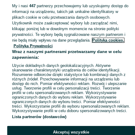
My i nasi
447
partnerzy przechowujemy lub uzyskujemy dostęp do
informacji na urządzeniu, takich jak unikalne identyfikatory w
KATEGORIA
plikach cookie w celu przetwarzania danych osobowych.
Użytkownik może zaakceptować wybory lub zarządzać nimi,
domek ogrodowy dla dzieci
,
basen z kulkami
,
zabawki ogrodowe
,
Zobacz Więc
zabawki mu
klikając poniżej lub w dowolnym momencie na stronie polityki
prywatności. Te wybory będą sygnalizowane naszym partnerom i
nie będą miały wpływu na dane przeglądania.
Polityka cookies,
Mapa kategorii
Polityka Prywatności
Mapa miejscowości
Wraz z naszymi partnerami przetwarzamy dane w celu
zapewnienia:
Mapa ministron
Użycie dokładnych danych geolokalizacyjnych. Aktywne
Popularne wyszukiwania
skanowanie charakterystyki urządzenia do celów identyfikacji.
Rozumienie odbiorców dzięki statystyce lub kombinacji danych z
różnych źródeł. Przechowywanie informacji na urządzeniu lub
dostęp do nich. Pomiar efektywności reklam. Rozwój i ulepszanie
usług. Tworzenie profili w celu personalizacji treści. Tworzenie
profili w celu spersonalizowanych reklam. Wykorzystywanie
ograniczonych danych do wyboru reklam. Wykorzystywanie
ograniczonych danych do wyboru treści. Pomiar efektywności
treści. Wykorzystanie profili do wyboru spersonalizowanych reklam.
Wykorzystywanie profili w celu doboru spersonalizowanych treści.
Lista partnerów (dostawców)
Akceptuj wszystkie