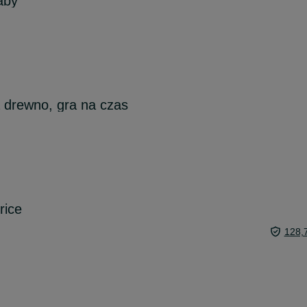
aby
a drewno, gra na czas
rice
128,