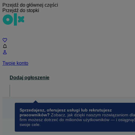
Przejdź do głównej części
Przejdź do stopki
Czat
Twoje konto
Dodaj ogłoszenie
Dla biznesu
opens in a new tab
Sprzedajesz, oferujesz usługi lub rekrutujesz
pracowników?
Zobacz, jak dzięki naszym rozwiązaniom dl
firm możesz dotrzeć do milionów użytkowników — i osiągną
swoje cele.