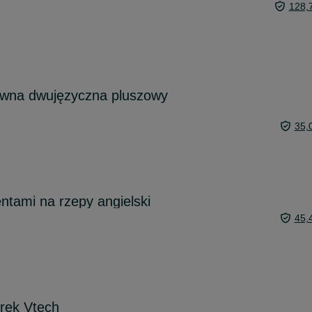
128,
ywna dwujęzyczna pluszowy
35,
ntami na rzepy angielski
45,
erek Vtech