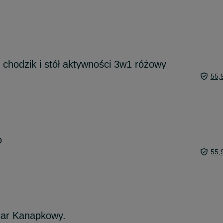
z chodzik i stół aktywności 3w1 różowy
55,
o
55,
Bar Kanapkowy.