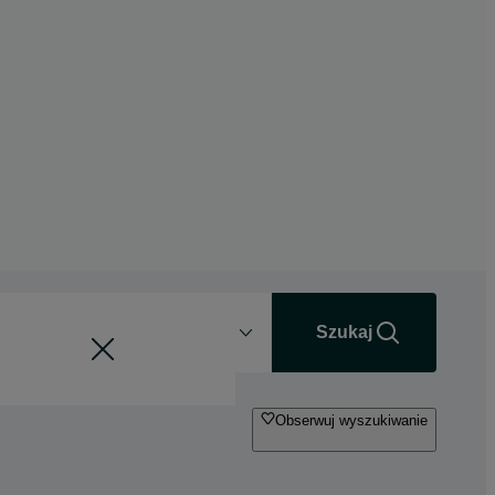
Odległość
+0 km
Szukaj
Obserwuj wyszukiwanie