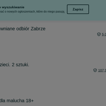
to wyszukiwanie
Zapisz
ać o nowych ogłoszeniach, które do niego pasują.
ewniane odbiór Zabrze
5,
ieci. 2 sztuki.
107,
 dla malucha 18+