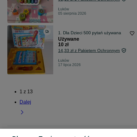
Łuków
05 sierpnia 2026
1. Dla Dzieci 500 pytań używana
Używane
10 zł
14,33 zł z Pakietem Ochronnym
Łuków
17 lipca 2026
1
z
13
Dalej
Strona główna
Dla Dzieci
Zabawki
Zabawki edukacyjne
Zabawki