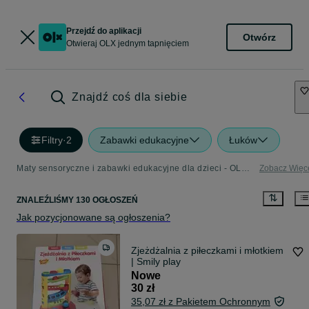
Przejdź do aplikacji
Otwórz
Otwieraj OLX jednym tapnięciem
Znajdź coś dla siebie
Filtry
·
2
Zabawki edukacyjne
Łuków
Maty sensoryczne i zabawki edukacyjne dla dzieci - OLX.pl
Zobacz Więc
ZNALEŹLIŚMY 130 OGŁOSZEŃ
Jak pozycjonowane są ogłoszenia?
Zjeżdżalnia z piłeczkami i młotkiem
| Smily play
Nowe
30 zł
35,07 zł z Pakietem Ochronnym