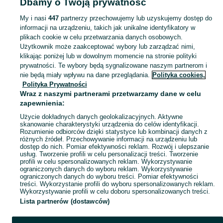
Dbamy o Twoją prywatność
edukacyjne - Lubelskie
Zabawki edukacyjne - Łuków
My i nasi
447
partnerzy przechowujemy lub uzyskujemy dostęp do
informacji na urządzeniu, takich jak unikalne identyfikatory w
KATEGORIA
plikach cookie w celu przetwarzania danych osobowych.
Użytkownik może zaakceptować wybory lub zarządzać nimi,
domek ogrodowy dla dzieci
,
basen z kulkami
,
zabawki ogrodowe
,
Zobacz Więc
zabawki mu
klikając poniżej lub w dowolnym momencie na stronie polityki
prywatności. Te wybory będą sygnalizowane naszym partnerom i
nie będą miały wpływu na dane przeglądania.
Polityka cookies,
Mapa kategorii
Polityka Prywatności
Mapa miejscowości
Wraz z naszymi partnerami przetwarzamy dane w celu
zapewnienia:
Mapa ministron
Użycie dokładnych danych geolokalizacyjnych. Aktywne
Popularne wyszukiwania
skanowanie charakterystyki urządzenia do celów identyfikacji.
Rozumienie odbiorców dzięki statystyce lub kombinacji danych z
różnych źródeł. Przechowywanie informacji na urządzeniu lub
dostęp do nich. Pomiar efektywności reklam. Rozwój i ulepszanie
usług. Tworzenie profili w celu personalizacji treści. Tworzenie
profili w celu spersonalizowanych reklam. Wykorzystywanie
ograniczonych danych do wyboru reklam. Wykorzystywanie
ograniczonych danych do wyboru treści. Pomiar efektywności
treści. Wykorzystanie profili do wyboru spersonalizowanych reklam.
Wykorzystywanie profili w celu doboru spersonalizowanych treści.
Lista partnerów (dostawców)