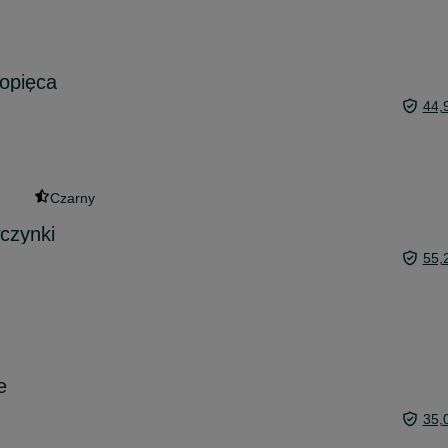
opięca
44,
Czarny
czynki
55,
e
35,