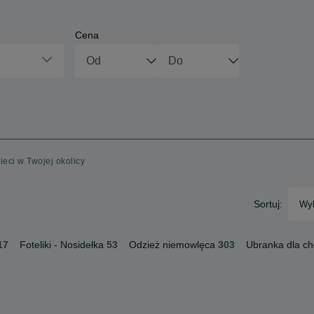
Cena
ieci w Twojej okolicy
Sortuj:
Wyb
17
Foteliki - Nosidełka
53
Odzież niemowlęca
303
Ubranka dla c