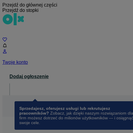
Przejdź do głównej części
Przejdź do stopki
Czat
Twoje konto
Dodaj ogłoszenie
Dla biznesu
opens in a new tab
Sprzedajesz, oferujesz usługi lub rekrutujesz
pracowników?
Zobacz, jak dzięki naszym rozwiązaniom dl
firm możesz dotrzeć do milionów użytkowników — i osiągną
swoje cele.