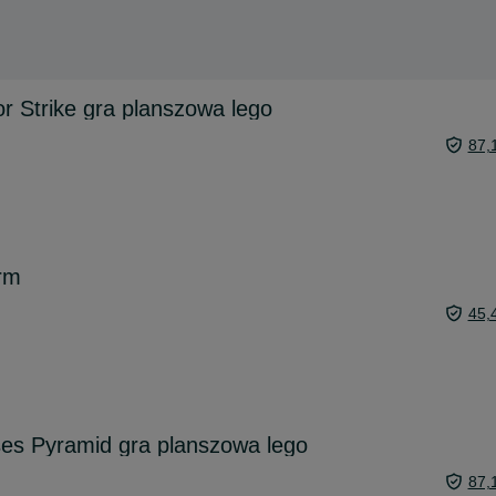
 Strike gra planszowa lego
87,
arm
45,
s Pyramid gra planszowa lego
87,