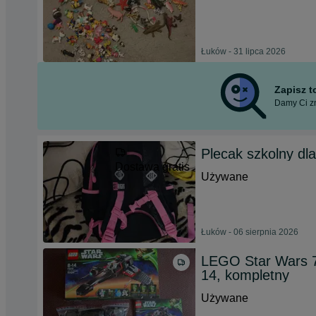
Łuków - 31 lipca 2026
Zapisz 
Damy Ci zn
Plecak szkolny dl
Dostawa gratis
Używane
Łuków - 06 sierpnia 2026
LEGO Star Wars 75
14, kompletny
Używane