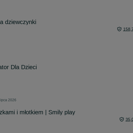
a dziewczynki
158,
or Dla Dzieci
lipca 2026
czkami i młotkiem | Smily play
35,