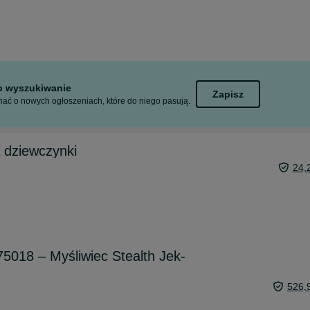
to wyszukiwanie
Zapisz
ać o nowych ogłoszeniach, które do niego pasują.
a dziewczynki
24,
018 – Myśliwiec Stealth Jek-
526,