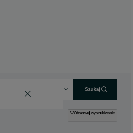
Odległość
+0 km
Szukaj
Obserwuj wyszukiwanie