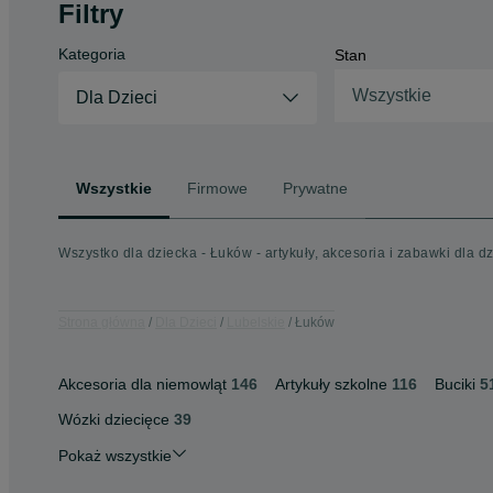
Filtry
Kategoria
Stan
Wszystkie
Dla Dzieci
Wszystkie
Firmowe
Prywatne
Wszystko dla dziecka - Łuków - artykuły, akcesoria i zabawki dla dz
Strona główna
Dla Dzieci
Lubelskie
Łuków
Akcesoria dla niemowląt
146
Artykuły szkolne
116
Buciki
5
Wózki dziecięce
39
Pokaż wszystkie