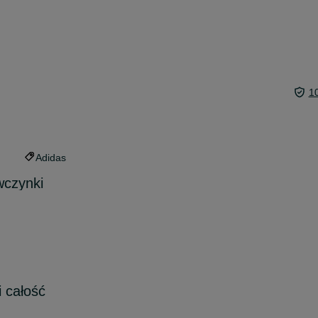
1
Adidas
wczynki
i całość