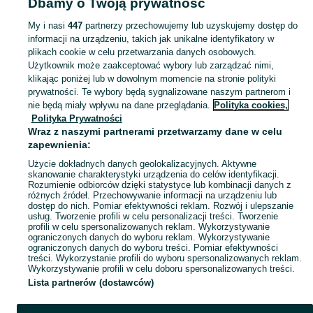
Dbamy o Twoją prywatność
niemowląt - Pomorskie
Zabawki dla niemowląt - Chojnice
My i nasi
447
partnerzy przechowujemy lub uzyskujemy dostęp do
informacji na urządzeniu, takich jak unikalne identyfikatory w
KATEGORIA
plikach cookie w celu przetwarzania danych osobowych.
Użytkownik może zaakceptować wybory lub zarządzać nimi,
domek ogrodowy dla dzieci
,
basen z kulkami
,
zabawki ogrodowe
,
Zobacz Więc
zabawki mu
klikając poniżej lub w dowolnym momencie na stronie polityki
prywatności. Te wybory będą sygnalizowane naszym partnerom i
nie będą miały wpływu na dane przeglądania.
Polityka cookies,
Mapa kategorii
Polityka Prywatności
Mapa miejscowości
Wraz z naszymi partnerami przetwarzamy dane w celu
zapewnienia:
Mapa ministron
Użycie dokładnych danych geolokalizacyjnych. Aktywne
Popularne wyszukiwania
skanowanie charakterystyki urządzenia do celów identyfikacji.
Rozumienie odbiorców dzięki statystyce lub kombinacji danych z
różnych źródeł. Przechowywanie informacji na urządzeniu lub
dostęp do nich. Pomiar efektywności reklam. Rozwój i ulepszanie
usług. Tworzenie profili w celu personalizacji treści. Tworzenie
profili w celu spersonalizowanych reklam. Wykorzystywanie
ograniczonych danych do wyboru reklam. Wykorzystywanie
ograniczonych danych do wyboru treści. Pomiar efektywności
treści. Wykorzystanie profili do wyboru spersonalizowanych reklam.
Wykorzystywanie profili w celu doboru spersonalizowanych treści.
Lista partnerów (dostawców)