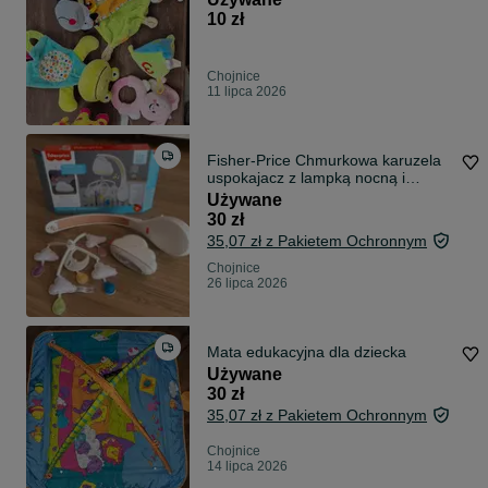
10 zł
Chojnice
11 lipca 2026
Fisher-Price Chmurkowa karuzela
uspokajacz z lampką nocną i
dźwiękami
Używane
30 zł
35,07 zł z Pakietem Ochronnym
Chojnice
26 lipca 2026
Mata edukacyjna dla dziecka
Używane
30 zł
35,07 zł z Pakietem Ochronnym
Chojnice
14 lipca 2026