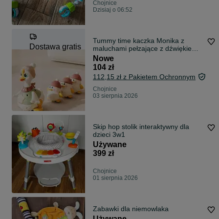
Chojnice
Dzisiaj o 06:52
Tummy time kaczka Monika z
Dostawa gratis
maluchami pełzające z dźwiękiem
dumel
Nowe
104 zł
112,15 zł z Pakietem Ochronnym
Chojnice
03 sierpnia 2026
Skip hop stolik interaktywny dla
dzieci 3w1
Używane
399 zł
Chojnice
01 sierpnia 2026
Zabawki dla niemowlaka
Używane