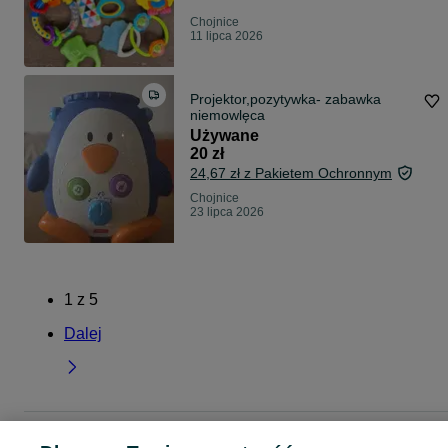
Chojnice
11 lipca 2026
Projektor,pozytywka- zabawka
niemowlęca
Używane
20 zł
24,67 zł z Pakietem Ochronnym
Chojnice
23 lipca 2026
1
z
5
Dalej
Strona główna
Dla Dzieci
Zabawki
Zabawki dla niemowląt
Zabawki dla