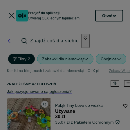
Przejdź do aplikacji
Otwórz
Otwieraj OLX jednym tapnięciem
Znajdź coś dla siebie
Filtry
·
2
Zabawki dla niemowląt
Chojnice
Koniki na biegunach i zabawki dla niemowląt - OLX.pl
Zobacz Więc
ZNALEŹLIŚMY 47 OGŁOSZEŃ
Jak pozycjonowane są ogłoszenia?
Pałąk Tiny Love do wózka
Używane
30 zł
35,07 zł z Pakietem Ochronnym