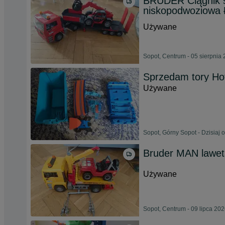
BRUDER Ciągnik 
niskopodwoziowa
Używane
Sopot, Centrum - 05 sierpnia
Sprzedam tory Ho
Używane
Sopot, Górny Sopot - Dzisiaj 
Bruder MAN laweta
Używane
Sopot, Centrum - 09 lipca 20