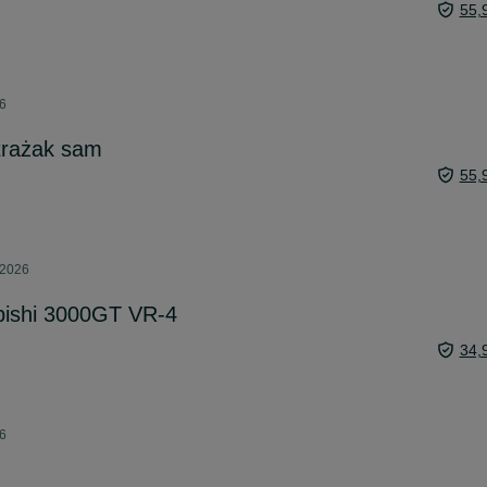
55,
26
trażak sam
55,
 2026
bishi 3000GT VR-4
34,
26