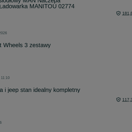
siodłowy MAN Naczepa
 Ładowarka MANITOU 02774
181,
 2026
t Wheels 3 zestawy
o 11:10
 i jeep stan idealny kompletny
117,
26