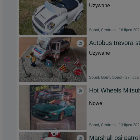
Używane
Sopot, Centrum - 18 lipca 20
Autobus trevora s
Używane
Sopot, Górny Sopot - 27 lipca
Hot Wheels Mitsu
Nowe
Sopot, Centrum - 13 lipca 20
Marshall psi patrol