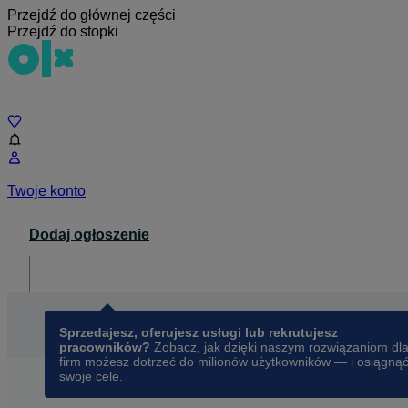
Przejdź do głównej części
Przejdź do stopki
Czat
Twoje konto
Dodaj ogłoszenie
Dla biznesu
opens in a new tab
Sprzedajesz, oferujesz usługi lub rekrutujesz
pracowników?
Zobacz, jak dzięki naszym rozwiązaniom dl
firm możesz dotrzeć do milionów użytkowników — i osiągną
swoje cele.