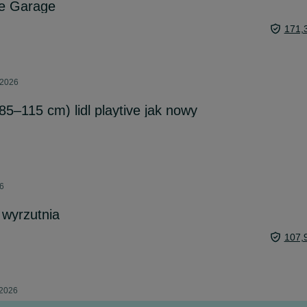
te Garage
171,
 2026
85–115 cm) lidl playtive jak nowy
26
 wyrzutnia
107,
 2026