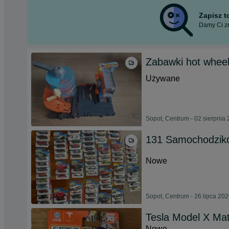
Zapisz 
Damy Ci zn
Zabawki hot whee
Używane
Sopot, Centrum - 02 sierpnia
131 Samochodzik
Nowe
Sopot, Centrum - 26 lipca 20
Tesla Model X Ma
Nowe