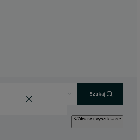
Odległość
+0 km
Szukaj
Obserwuj wyszukiwanie