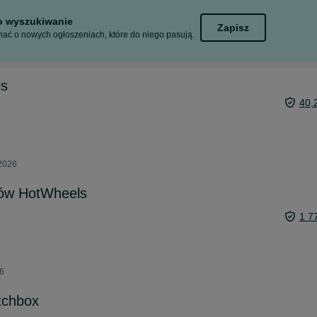
to wyszukiwanie
Zapisz
ać o nowych ogłoszeniach, które do niego pasują.
ls
40,
 2026
ów HotWheels
1 7
26
tchbox