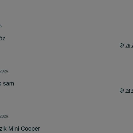
26
óz
76,
 2026
ak sam
24,
 2026
zik Mini Cooper