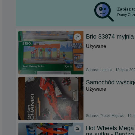
Zapisz 
Damy Ci zn
Brio 33874 myjni
Używane
Gdańsk, Letnica - 18 lipca 20
Samochód wyścig
Używane
Gdańsk, Piecki-Migowo - 16 l
Hot Wheels Mega 
na autka - Bardzo