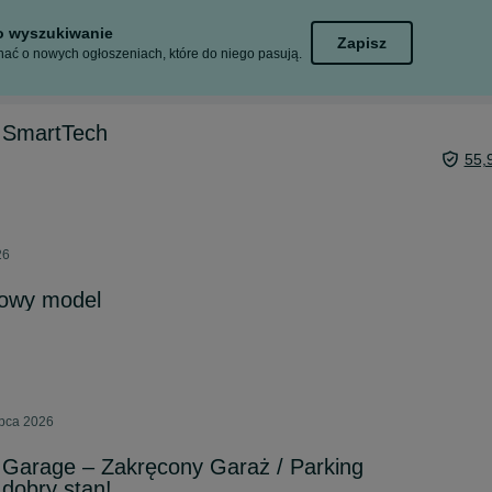
to wyszukiwanie
Zapisz
ać o nowych ogłoszeniach, które do niego pasują.
a SmartTech
55,
26
owy model
ipca 2026
Garage – Zakręcony Garaż / Parking
 dobry stan!