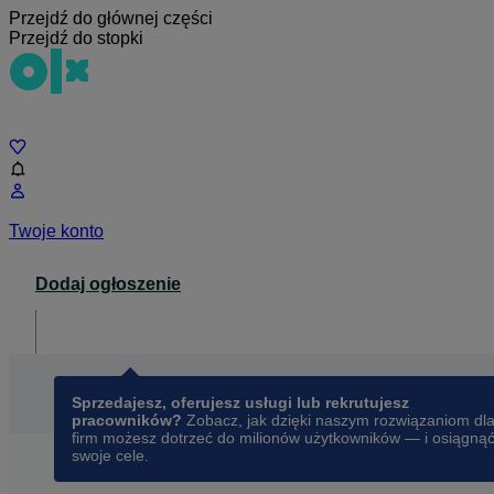
Przejdź do głównej części
Przejdź do stopki
Czat
Twoje konto
Dodaj ogłoszenie
Dla biznesu
opens in a new tab
Sprzedajesz, oferujesz usługi lub rekrutujesz
pracowników?
Zobacz, jak dzięki naszym rozwiązaniom dl
firm możesz dotrzeć do milionów użytkowników — i osiągną
swoje cele.