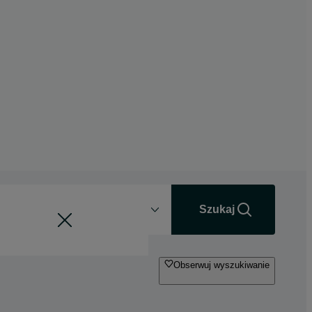
Odległość
+0 km
Szukaj
Obserwuj wyszukiwanie