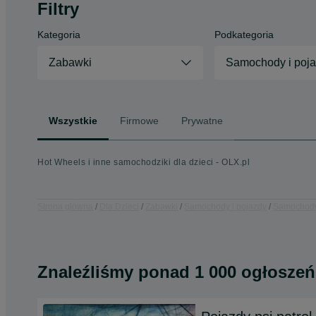
Filtry
Kategoria
Podkategoria
Zabawki
Samochody i poj
Wszystkie
Firmowe
Prywatne
Hot Wheels i inne samochodziki dla dzieci - OLX.pl
Strona główna
Dla Dzieci
Zabawki
Samochody i pojazdy
Samochody 
Znaleźliśmy
ponad
1 000 ogłoszeń