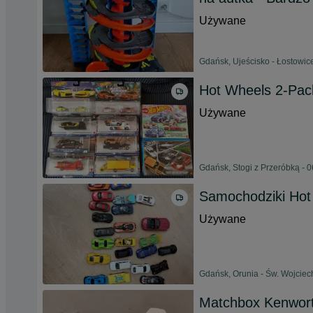
Używane
Gdańsk, Ujeścisko - Łostowice
Hot Wheels 2-Pac
Używane
Gdańsk, Stogi z Przeróbką - 0
Samochodziki Hot
Używane
Gdańsk, Orunia - Św. Wojciech
Matchbox Kenwor