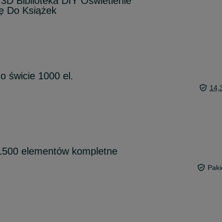
3D Biblioteka DIY Oświetlenie
ę Do Książek
o świcie 1000 el.
14,
 1500 elementów kompletne
Paki