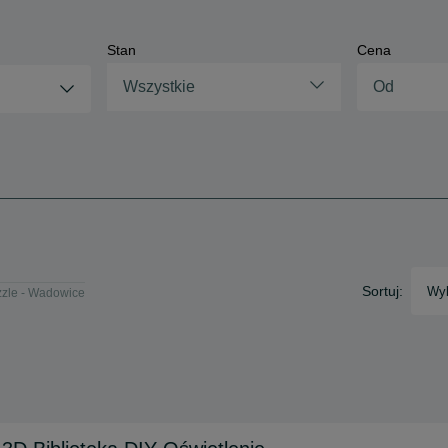
Stan
Cena
Wszystkie
Sortuj:
Wyb
zle - Wadowice