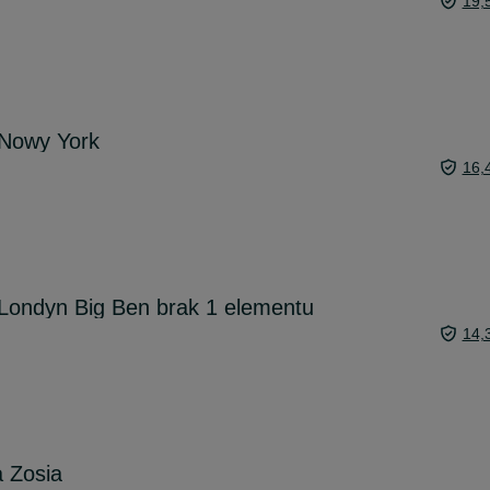
19,
 Nowy York
16,
 Londyn Big Ben brak 1 elementu
14,
a Zosia