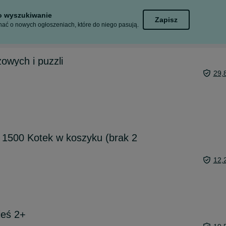
to wyszukiwanie
Zapisz
ać o nowych ogłoszeniach, które do niego pasują.
owych i puzzli
29,
 1500 Kotek w koszyku (brak 2
12,
ieś 2+