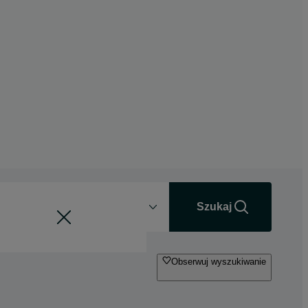
Odległość
+0 km
Szukaj
Obserwuj wyszukiwanie