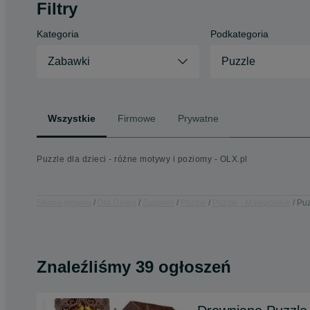
Filtry
Kategoria
Podkategoria
Zabawki
Puzzle
Wszystkie
Firmowe
Prywatne
Puzzle dla dzieci - różne motywy i poziomy - OLX.pl
Strona główna
Dla Dzieci
Zabawki
Puzzle
Puzzle - Małopolskie
Puz
Znaleźliśmy 39 ogłoszeń