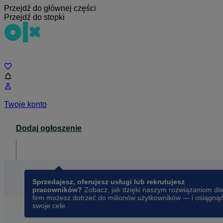
Przejdź do głównej części
Przejdź do stopki
Czat
Twoje konto
Dodaj ogłoszenie
Dla biznesu
opens in a new tab
Sprzedajesz, oferujesz usługi lub rekrutujesz
pracowników?
Zobacz, jak dzięki naszym rozwiązaniom dl
firm możesz dotrzeć do milionów użytkowników — i osiągną
swoje cele.