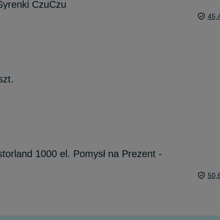
Syrenki CzuCzu
45,
szt.
orland 1000 el. Pomysł na Prezent -
50,