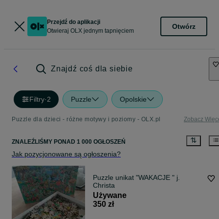
Przejdź do aplikacji
Otwórz
Otwieraj OLX jednym tapnięciem
Znajdź coś dla siebie
Filtry
·
2
Puzzle
Opolskie
Puzzle dla dzieci - różne motywy i poziomy - OLX.pl
Zobacz Więc
ZNALEŹLIŚMY
PONAD
1 000 OGŁOSZEŃ
Jak pozycjonowane są ogłoszenia?
Puzzle unikat "WAKACJE " j.
Christa
Używane
350 zł