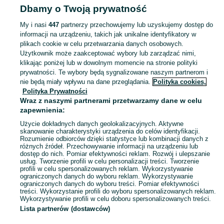
Dbamy o Twoją prywatność
POLSKA » OPOLSKIE
My i nasi
447
partnerzy przechowujemy lub uzyskujemy dostęp do
informacji na urządzeniu, takich jak unikalne identyfikatory w
KATEGORIA
plikach cookie w celu przetwarzania danych osobowych.
Użytkownik może zaakceptować wybory lub zarządzać nimi,
domek ogrodowy dla dzieci
,
basen z kulkami
,
zabawki ogrodowe
,
Zobacz Więc
zabawki mu
klikając poniżej lub w dowolnym momencie na stronie polityki
prywatności. Te wybory będą sygnalizowane naszym partnerom i
nie będą miały wpływu na dane przeglądania.
Polityka cookies,
Mapa kategorii
Polityka Prywatności
Mapa miejscowości
Wraz z naszymi partnerami przetwarzamy dane w celu
zapewnienia:
Mapa ministron
Użycie dokładnych danych geolokalizacyjnych. Aktywne
Popularne wyszukiwania
skanowanie charakterystyki urządzenia do celów identyfikacji.
Rozumienie odbiorców dzięki statystyce lub kombinacji danych z
różnych źródeł. Przechowywanie informacji na urządzeniu lub
dostęp do nich. Pomiar efektywności reklam. Rozwój i ulepszanie
usług. Tworzenie profili w celu personalizacji treści. Tworzenie
profili w celu spersonalizowanych reklam. Wykorzystywanie
ograniczonych danych do wyboru reklam. Wykorzystywanie
ograniczonych danych do wyboru treści. Pomiar efektywności
treści. Wykorzystanie profili do wyboru spersonalizowanych reklam.
Wykorzystywanie profili w celu doboru spersonalizowanych treści.
Lista partnerów (dostawców)