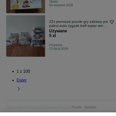
Opole
04 sierpnia 2026
22x pierwsze puzzle gry zabawy psi
patrol auta zygzak trefl super wings
spider man skoczki dinozaury
Używane
disney układanka dydaktyczna
5 zł
Przywory
23 lipca 2026
1
z
100
Dalej
Strona główna
Dla Dzieci
Zabawki
Puzzle
Puzzle - Opolskie