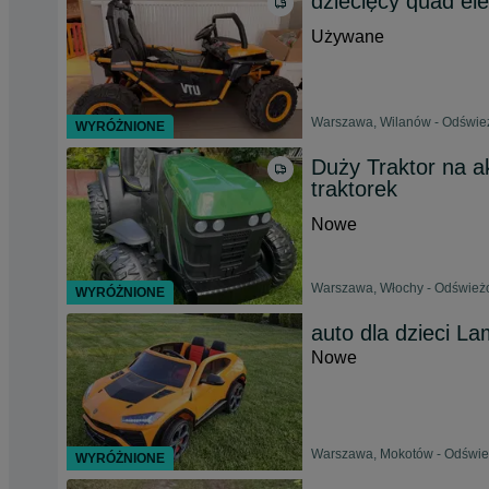
dziecięcy quad el
Używane
Warszawa, Wilanów - Odśwież
WYRÓŻNIONE
Duży Traktor na a
traktorek
Nowe
Warszawa, Włochy - Odświeżo
WYRÓŻNIONE
auto dla dzieci L
Nowe
Warszawa, Mokotów - Odśwież
WYRÓŻNIONE