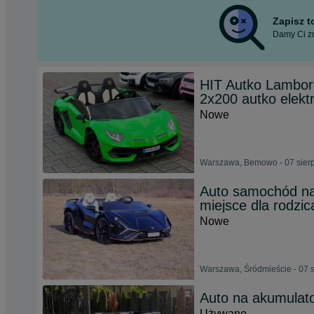
Zapisz 
Damy Ci zn
HIT Autko Lambor
2x200 autko elekt
Nowe
Warszawa, Bemowo - 07 sier
Auto samochód n
miejsce dla rodzi
Nowe
Warszawa, Śródmieście - 07 
Auto na akumulat
Używane