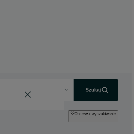
Odległość
+0 km
Szukaj
Obserwuj wyszukiwanie