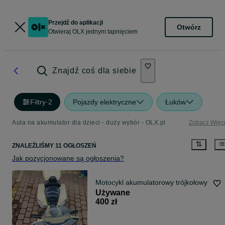
Przejdź do aplikacji
Otwórz
Otwieraj OLX jednym tapnięciem
Znajdź coś dla siebie
Filtry
·
2
Pojazdy elektryczne
Łuków
Auta na akumulator dla dzieci - duży wybór - OLX.pl
Zobacz Więc
ZNALEŹLIŚMY 11 OGŁOSZEŃ
Jak pozycjonowane są ogłoszenia?
Motocykl akumulatorowy trójkołowy
Używane
400 zł