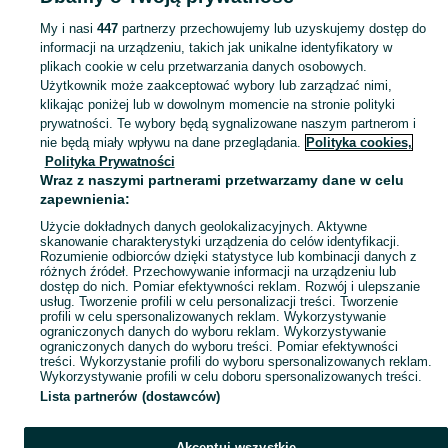
elektryczne - Lubelskie
Pojazdy elektryczne - Łuków
My i nasi
447
partnerzy przechowujemy lub uzyskujemy dostęp do
informacji na urządzeniu, takich jak unikalne identyfikatory w
KATEGORIA
plikach cookie w celu przetwarzania danych osobowych.
Użytkownik może zaakceptować wybory lub zarządzać nimi,
domek ogrodowy dla dzieci
,
basen z kulkami
,
zabawki ogrodowe
,
Zobacz Więc
zabawki mu
klikając poniżej lub w dowolnym momencie na stronie polityki
prywatności. Te wybory będą sygnalizowane naszym partnerom i
nie będą miały wpływu na dane przeglądania.
Polityka cookies,
Mapa kategorii
Polityka Prywatności
Mapa miejscowości
Wraz z naszymi partnerami przetwarzamy dane w celu
zapewnienia:
Mapa ministron
Użycie dokładnych danych geolokalizacyjnych. Aktywne
Popularne wyszukiwania
skanowanie charakterystyki urządzenia do celów identyfikacji.
Rozumienie odbiorców dzięki statystyce lub kombinacji danych z
różnych źródeł. Przechowywanie informacji na urządzeniu lub
dostęp do nich. Pomiar efektywności reklam. Rozwój i ulepszanie
usług. Tworzenie profili w celu personalizacji treści. Tworzenie
profili w celu spersonalizowanych reklam. Wykorzystywanie
ograniczonych danych do wyboru reklam. Wykorzystywanie
ograniczonych danych do wyboru treści. Pomiar efektywności
treści. Wykorzystanie profili do wyboru spersonalizowanych reklam.
Wykorzystywanie profili w celu doboru spersonalizowanych treści.
Lista partnerów (dostawców)
Akceptuj wszystkie