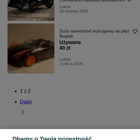
Łuków
04 sierpnia 2026
Duży samochód wyścigowy na pilot
Bugatti
Używane
40 zł
Łuków
21 lipca 2026
1
z
2
Dalej
Strona główna
Dla Dzieci
Zabawki
Pojazdy elektryczne
Pojazdy
Dbamy o Twoją prywatność