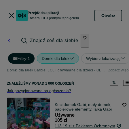
Przejdź do aplikacji
Otwórz
Otwieraj OLX jednym tapnięciem
Znajdź coś dla siebie
Filtry
·
1
Domki dla lalek
Wybierz lokalizację
Domki dla lalek Barbie, LOL i drewniane dla dzieci - OLX.pl
Zobacz Więc
ZNALEŹLIŚMY
PONAD
1 000 OGŁOSZEŃ
Jak pozycjonowane są ogłoszenia?
Koci domek Gabi, mały domek,
Dostawa gratis
papierowe elementy, lalka Gabi
Używane
105 zł
113,19 zł z Pakietem Ochronnym