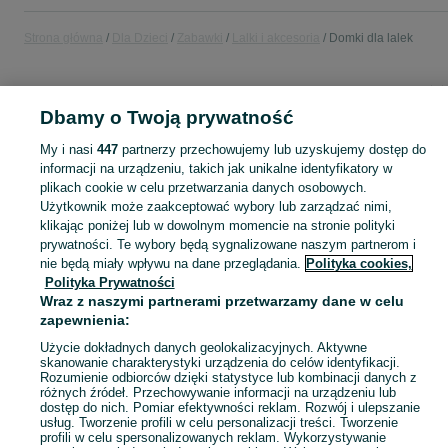
Strona główna
Dla Dzieci
Zabawki
Lalki i akcesoria
Domki dla lalek
POLSKA
Dbamy o Twoją prywatność
KATEGORIA
My i nasi
447
partnerzy przechowujemy lub uzyskujemy dostęp do
informacji na urządzeniu, takich jak unikalne identyfikatory w
plikach cookie w celu przetwarzania danych osobowych.
domek ogrodowy dla dzieci
,
basen z kulkami
,
zabawki ogrodowe
,
Zobacz Więc
zabawki mu
Użytkownik może zaakceptować wybory lub zarządzać nimi,
klikając poniżej lub w dowolnym momencie na stronie polityki
Mapa kategorii
prywatności. Te wybory będą sygnalizowane naszym partnerom i
nie będą miały wpływu na dane przeglądania.
Polityka cookies,
Mapa miejscowości
Polityka Prywatności
Mapa ministron
Wraz z naszymi partnerami przetwarzamy dane w celu
zapewnienia:
Popularne wyszukiwania
Użycie dokładnych danych geolokalizacyjnych. Aktywne
skanowanie charakterystyki urządzenia do celów identyfikacji.
Rozumienie odbiorców dzięki statystyce lub kombinacji danych z
różnych źródeł. Przechowywanie informacji na urządzeniu lub
dostęp do nich. Pomiar efektywności reklam. Rozwój i ulepszanie
usług. Tworzenie profili w celu personalizacji treści. Tworzenie
profili w celu spersonalizowanych reklam. Wykorzystywanie