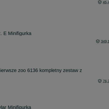
45,
 E Minifigurka
349,
pierwsze zoo 6136 kompletny zestaw z
76,
ar Minifigurka