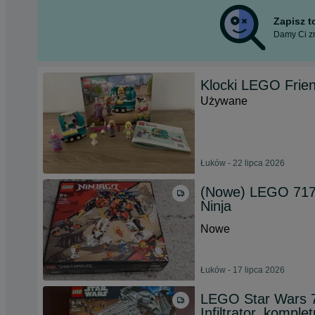
Zapisz 
Damy Ci zn
Klocki LEGO Frien
Używane
Łuków - 22 lipca 2026
(Nowe) LEGO 7176
Ninja
Nowe
Łuków - 17 lipca 2026
LEGO Star Wars 7
Infiltrator, komple