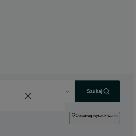
Odległość
+0 km
Szukaj
Obserwuj wyszukiwanie