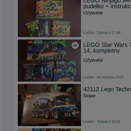
LEGO Ninjago 944
pudełko + instrukc
Używane
Łuków - Dzisiaj o 17:48
LEGO Star Wars 75
14, kompletny
Używane
Łuków - 06 sierpnia 2026
42112 Lego Techni
Nowe
Łuków - Dzisiaj o 10:02