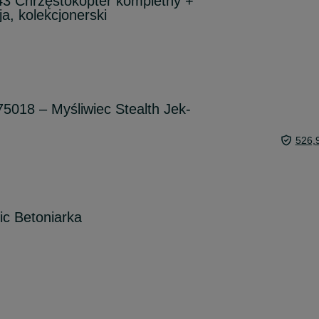
3 Chrzęstokopter kompletny +
ja, kolekcjonerski
018 – Myśliwiec Stealth Jek-
526,
c Betoniarka