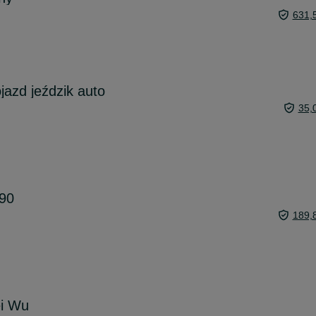
631,
jazd jeździk auto
35,
90
189,
ei Wu