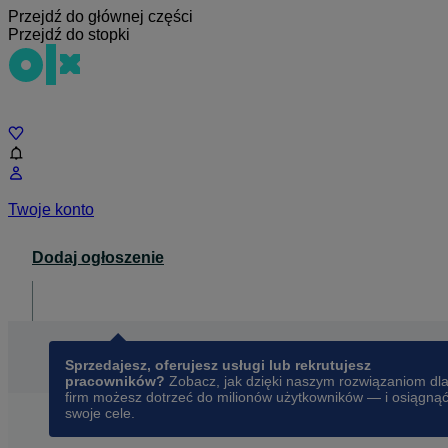
Przejdź do głównej części
Przejdź do stopki
Czat
Twoje konto
Dodaj ogłoszenie
Dla biznesu
opens in a new tab
Sprzedajesz, oferujesz usługi lub rekrutujesz
pracowników?
Zobacz, jak dzięki naszym rozwiązaniom dl
firm możesz dotrzeć do milionów użytkowników — i osiągną
swoje cele.