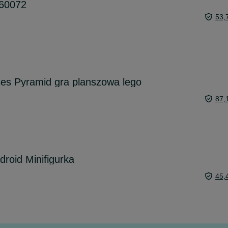
 60072
53,
s Pyramid gra planszowa lego
87,
roid Minifigurka
45,