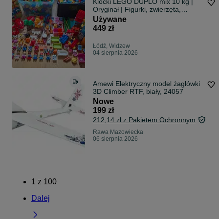
Klocki LEGO DUPLO mix 10 kg |
Oryginał | Figurki, zwierzęta,
pojazdy, domki
Używane
449 zł
Łódź, Widzew
04 sierpnia 2026
Amewi Elektryczny model żaglówki
3D Climber RTF, biały, 24057
Nowe
199 zł
212,14 zł z Pakietem Ochronnym
Rawa Mazowiecka
06 sierpnia 2026
1
z
100
Dalej