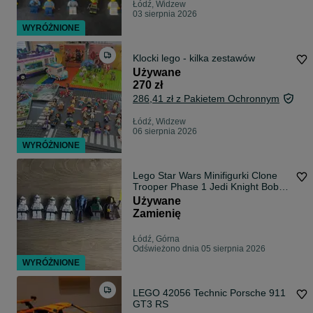
Łódź, Widzew
03 sierpnia 2026
WYRÓŻNIONE
Klocki lego - kilka zestawów
Używane
270 zł
286,41 zł z Pakietem Ochronnym
Łódź, Widzew
06 sierpnia 2026
WYRÓŻNIONE
Lego Star Wars Minifigurki Clone
Trooper Phase 1 Jedi Knight Boba
Fett Battle Droid
Używane
Zamienię
Łódź, Górna
Odświeżono dnia 05 sierpnia 2026
WYRÓŻNIONE
LEGO 42056 Technic Porsche 911
GT3 RS