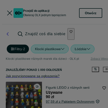
Przejdź do aplikacji
Otwórz
Otwieraj OLX jednym tapnięciem
Znajdź coś dla siebie
Filtry
·
2
Klocki plastikowe
Łódzkie
Klocki plastikowe różnych marek dla dzieci - OLX.pl
Zobacz Więc
ZNALEŹLIŚMY
PONAD
1 000 OGŁOSZEŃ
Jak pozycjonowane są ogłoszenia?
Figurki LEGO z różnych serii
Używane
90 zł
97,59 zł z Pakietem Ochronnym