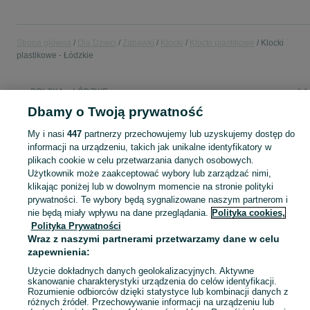
Strona główna
Dla Dzieci
Zabawki
Klocki
Klocki plastikowe
Klocki
plastikowe - Łódzkie
POLSKA » ŁÓDZKIE
Dbamy o Twoją prywatność
KATEGORIA
My i nasi
447
partnerzy przechowujemy lub uzyskujemy dostęp do
informacji na urządzeniu, takich jak unikalne identyfikatory w
plikach cookie w celu przetwarzania danych osobowych.
domek ogrodowy dla dzieci
,
basen z kulkami
,
zabawki ogrodowe
,
Zobacz Więc
zabawki mu
Użytkownik może zaakceptować wybory lub zarządzać nimi,
klikając poniżej lub w dowolnym momencie na stronie polityki
Mapa kategorii
prywatności. Te wybory będą sygnalizowane naszym partnerom i
nie będą miały wpływu na dane przeglądania.
Polityka cookies,
Mapa miejscowości
Polityka Prywatności
Mapa ministron
Wraz z naszymi partnerami przetwarzamy dane w celu
Popularne wyszukiwania
zapewnienia:
Użycie dokładnych danych geolokalizacyjnych. Aktywne
skanowanie charakterystyki urządzenia do celów identyfikacji.
Rozumienie odbiorców dzięki statystyce lub kombinacji danych z
różnych źródeł. Przechowywanie informacji na urządzeniu lub