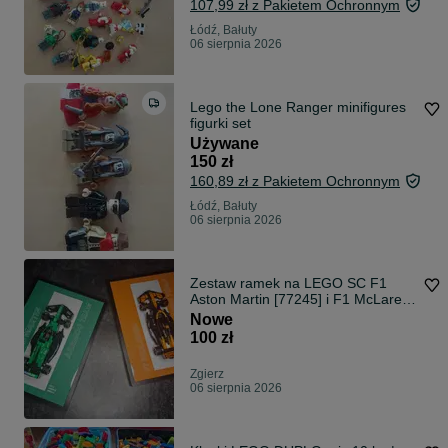
107,99 zł z Pakietem Ochronnym
Łódź, Bałuty
06 sierpnia 2026
Lego the Lone Ranger minifigures
figurki set
Używane
150 zł
160,89 zł z Pakietem Ochronnym
Łódź, Bałuty
06 sierpnia 2026
Zestaw ramek na LEGO SC F1
Aston Martin [77245] i F1 McLaren
[77251]
Nowe
100 zł
Zgierz
06 sierpnia 2026