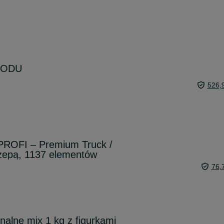
 MODU
526,
 PROFI – Premium Truck /
zepą, 1137 elementów
76,
nalne mix 1 kg z figurkami