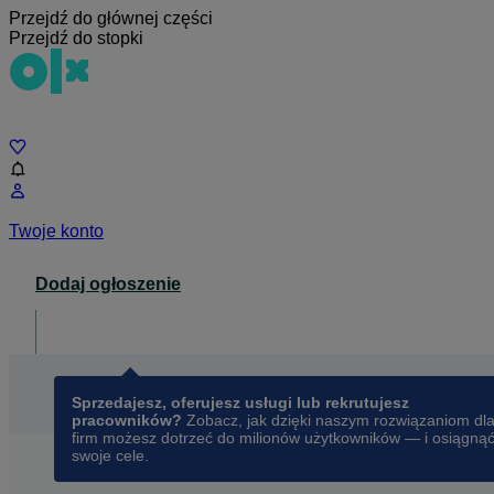
Przejdź do głównej części
Przejdź do stopki
Czat
Twoje konto
Dodaj ogłoszenie
Dla biznesu
opens in a new tab
Sprzedajesz, oferujesz usługi lub rekrutujesz
pracowników?
Zobacz, jak dzięki naszym rozwiązaniom dl
firm możesz dotrzeć do milionów użytkowników — i osiągną
swoje cele.