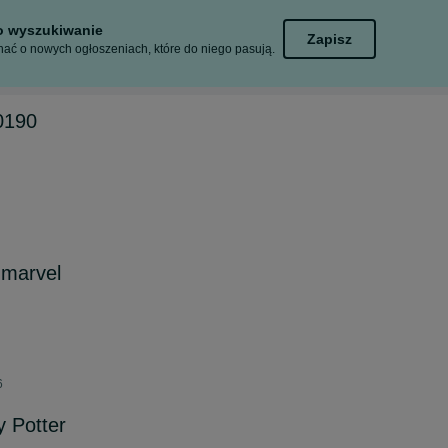
to wyszukiwanie
Zapisz
ać o nowych ogłoszeniach, które do niego pasują.
60190
marvel
6
 Potter