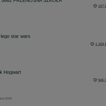
Life 5662 PRZENOŚNA SZKOŁA
107,
 lego star wars
1 259,
k Hogwart
945,
ipca 2026