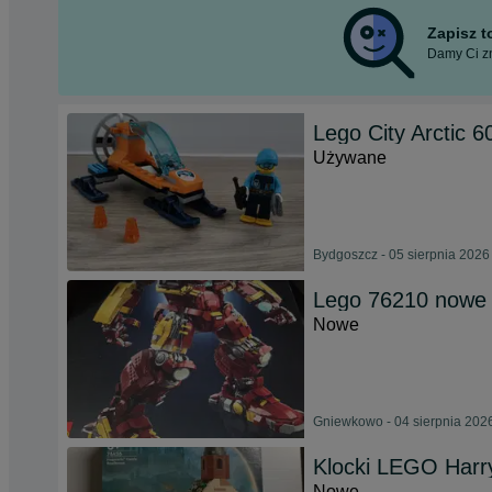
Zapisz 
Damy Ci zn
Lego City Arctic 
Używane
Bydgoszcz - 05 sierpnia 2026
Lego 76210 nowe 
Nowe
Gniewkowo - 04 sierpnia 202
Klocki LEGO Harry
Nowe