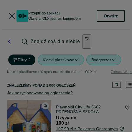
Przejdź do aplikacji
Otwórz
Otwieraj OLX jednym tapnięciem
Znajdź coś dla siebie
Filtry
·
2
Klocki plastikowe
Bydgoszcz
Klocki plastikowe różnych marek dla dzieci - OLX.pl
Zobacz Więc
ZNALEŹLIŚMY
PONAD
1 000 OGŁOSZEŃ
Jak pozycjonowane są ogłoszenia?
Playmobil City Life 5662
PRZENOŚNA SZKOŁA
Używane
100 zł
107,99 zł z Pakietem Ochronnym