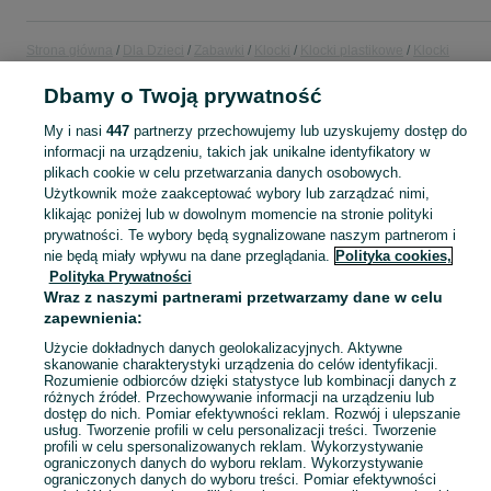
Strona główna
Dla Dzieci
Zabawki
Klocki
Klocki plastikowe
Klocki
plastikowe - Kujawsko-pomorskie
Klocki plastikowe - Bydgoszcz
Dbamy o Twoją prywatność
KATEGORIA
My i nasi
447
partnerzy przechowujemy lub uzyskujemy dostęp do
informacji na urządzeniu, takich jak unikalne identyfikatory w
plikach cookie w celu przetwarzania danych osobowych.
domek ogrodowy dla dzieci
,
basen z kulkami
,
zabawki ogrodowe
,
Zobacz Więc
zabawki mu
Użytkownik może zaakceptować wybory lub zarządzać nimi,
klikając poniżej lub w dowolnym momencie na stronie polityki
prywatności. Te wybory będą sygnalizowane naszym partnerom i
Mapa kategorii
nie będą miały wpływu na dane przeglądania.
Polityka cookies,
Mapa miejscowości
Polityka Prywatności
Mapa ministron
Wraz z naszymi partnerami przetwarzamy dane w celu
zapewnienia:
Popularne wyszukiwania
Użycie dokładnych danych geolokalizacyjnych. Aktywne
skanowanie charakterystyki urządzenia do celów identyfikacji.
Rozumienie odbiorców dzięki statystyce lub kombinacji danych z
różnych źródeł. Przechowywanie informacji na urządzeniu lub
dostęp do nich. Pomiar efektywności reklam. Rozwój i ulepszanie
usług. Tworzenie profili w celu personalizacji treści. Tworzenie
profili w celu spersonalizowanych reklam. Wykorzystywanie
ograniczonych danych do wyboru reklam. Wykorzystywanie
ograniczonych danych do wyboru treści. Pomiar efektywności