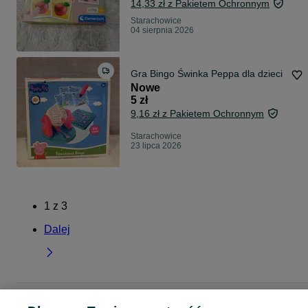
14,33 zł z Pakietem Ochronnym
Starachowice
04 sierpnia 2026
Gra Bingo Świnka Peppa dla dzieci
Nowe
5 zł
9,16 zł z Pakietem Ochronnym
Starachowice
23 lipca 2026
1
z
3
Dalej
Strona główna
Dla Dzieci
Zabawki
Gry dla dzieci
Gry dla dzieci -