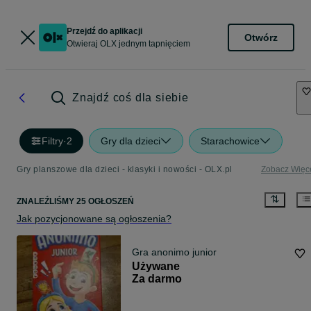
Przejdź do aplikacji
Otwórz
Otwieraj OLX jednym tapnięciem
Znajdź coś dla siebie
Filtry
·
2
Gry dla dzieci
Starachowice
Gry planszowe dla dzieci - klasyki i nowości - OLX.pl
Zobacz Więc
ZNALEŹLIŚMY 25 OGŁOSZEŃ
Jak pozycjonowane są ogłoszenia?
Gra anonimo junior
Używane
Za darmo