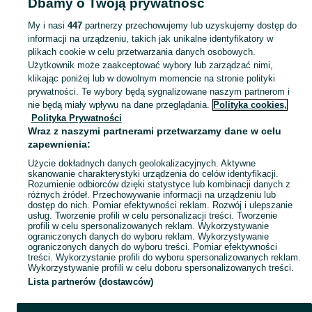
Dbamy o Twoją prywatność
Świętokrzyskie
Gry dla dzieci - Starachowice
My i nasi
447
partnerzy przechowujemy lub uzyskujemy dostęp do
informacji na urządzeniu, takich jak unikalne identyfikatory w
KATEGORIA
plikach cookie w celu przetwarzania danych osobowych.
Użytkownik może zaakceptować wybory lub zarządzać nimi,
domek ogrodowy dla dzieci
,
basen z kulkami
,
zabawki ogrodowe
,
Zobacz Więc
zabawki mu
klikając poniżej lub w dowolnym momencie na stronie polityki
prywatności. Te wybory będą sygnalizowane naszym partnerom i
nie będą miały wpływu na dane przeglądania.
Polityka cookies,
Mapa kategorii
Polityka Prywatności
Mapa miejscowości
Wraz z naszymi partnerami przetwarzamy dane w celu
zapewnienia:
Mapa ministron
Użycie dokładnych danych geolokalizacyjnych. Aktywne
Popularne wyszukiwania
skanowanie charakterystyki urządzenia do celów identyfikacji.
Rozumienie odbiorców dzięki statystyce lub kombinacji danych z
różnych źródeł. Przechowywanie informacji na urządzeniu lub
dostęp do nich. Pomiar efektywności reklam. Rozwój i ulepszanie
usług. Tworzenie profili w celu personalizacji treści. Tworzenie
profili w celu spersonalizowanych reklam. Wykorzystywanie
ograniczonych danych do wyboru reklam. Wykorzystywanie
ograniczonych danych do wyboru treści. Pomiar efektywności
treści. Wykorzystanie profili do wyboru spersonalizowanych reklam.
Wykorzystywanie profili w celu doboru spersonalizowanych treści.
Lista partnerów (dostawców)