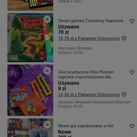
Dzisiaj o 19:12
Smart games Czerwony Kapturek
Używane
70 zł
76,79 zł z Pakietem Ochronnym
Warszawa, Bemowo
Dzisiaj o 15:58
Gra turystyczna Flex Puzzler
logiczna zręcznościowa dla
każdego
Używane
9 zł
13,30 zł z Pakietem Ochronnym
Szczecin, Wielgowo-Sławociesze-Zdunowo
Dzisiaj o 20:45
Nowe gry zapakowane w foli
Nowe