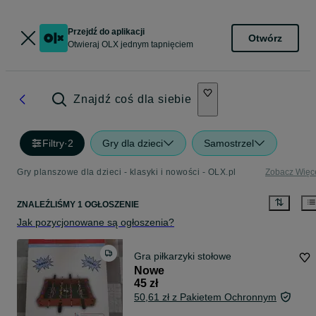
Przejdź do aplikacji
Otwórz
Otwieraj OLX jednym tapnięciem
Znajdź coś dla siebie
Filtry
·
2
Gry dla dzieci
Samostrzel
Gry planszowe dla dzieci - klasyki i nowości - OLX.pl
Zobacz Więc
ZNALEŹLIŚMY 1 OGŁOSZENIE
Jak pozycjonowane są ogłoszenia?
Gra piłkarzyki stołowe
Nowe
45 zł
50,61 zł z Pakietem Ochronnym