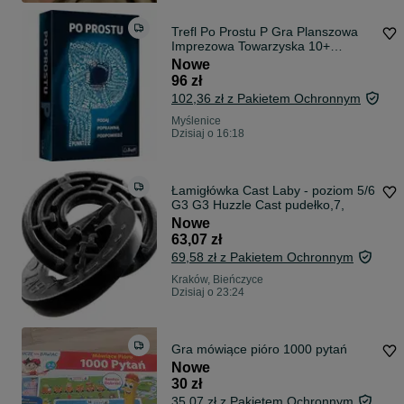
Trefl Po Prostu P Gra Planszowa
Imprezowa Towarzyska 10+
*NOWA*
Nowe
96 zł
102,36 zł z Pakietem Ochronnym
Myślenice
Dzisiaj o 16:18
Łamigłówka Cast Laby - poziom 5/6
G3 G3 Huzzle Cast pudełko,7,
Nowe
63,07 zł
69,58 zł z Pakietem Ochronnym
Kraków, Bieńczyce
Dzisiaj o 23:24
Gra mówiące pióro 1000 pytań
Nowe
30 zł
35,07 zł z Pakietem Ochronnym