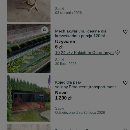
Sadki
03 sierpnia 2026
Mech akwarium, idealne dla
krewetkarimu porcja 120ml
Używane
6 zł
10,24 zł z Pakietem Ochronnym
Sadki
30 lipca 2026
Kojec dla psa-
solidny.Producent,transport,montaż
-w cenie.
Nowe
1 200 zł
Sadki
Odświeżono dnia 30 lipca 2026