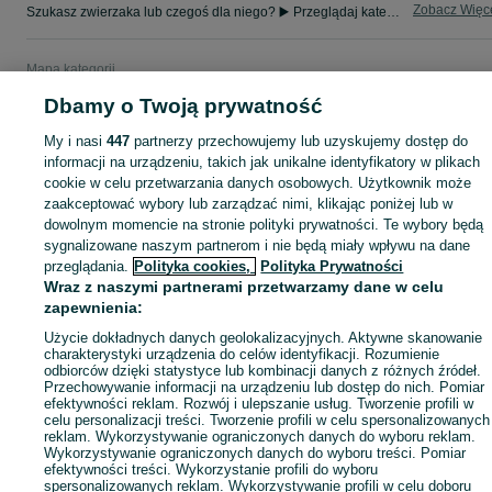
Zobacz Więc
Szukasz zwierzaka lub czegoś dla niego? ▶️ Przeglądaj kategorię Zwierzęta na OLX Samostrzel i znajdź to, czego potrzebujesz w atrakcyjnych cenach!
Mapa kategorii
Mapa miejscowości
Dbamy o Twoją prywatność
Mapa ministron
My i nasi
447
partnerzy przechowujemy lub uzyskujemy dostęp do
Popularne wyszukiwania
informacji na urządzeniu, takich jak unikalne identyfikatory w plikach
cookie w celu przetwarzania danych osobowych. Użytkownik może
zaakceptować wybory lub zarządzać nimi, klikając poniżej lub w
dowolnym momencie na stronie polityki prywatności. Te wybory będą
sygnalizowane naszym partnerom i nie będą miały wpływu na dane
przeglądania.
Polityka cookies,
Polityka Prywatności
Wraz z naszymi partnerami przetwarzamy dane w celu
zapewnienia:
Użycie dokładnych danych geolokalizacyjnych. Aktywne skanowanie
charakterystyki urządzenia do celów identyfikacji. Rozumienie
odbiorców dzięki statystyce lub kombinacji danych z różnych źródeł.
Przechowywanie informacji na urządzeniu lub dostęp do nich. Pomiar
efektywności reklam. Rozwój i ulepszanie usług. Tworzenie profili w
celu personalizacji treści. Tworzenie profili w celu spersonalizowanych
reklam. Wykorzystywanie ograniczonych danych do wyboru reklam.
Wykorzystywanie ograniczonych danych do wyboru treści. Pomiar
efektywności treści. Wykorzystanie profili do wyboru
spersonalizowanych reklam. Wykorzystywanie profili w celu doboru