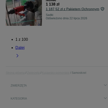
1 138 zł
1 187,52 zł z Pakietem Ochronnym
Sadki
Odświeżono dnia 22 lipca 2026
1
z
100
Dalej
Strona główna
Zwierzęta
Kujawsko-pomorskie
Samostrzel
ZWIERZĘTA
KATEGORIA