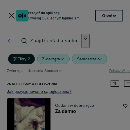
Przejdź do aplikacji
Otwórz
Otwieraj OLX jednym tapnięciem
Znajdź coś dla siebie
Filtry
·
2
Zwierzęta
Samostrzel
Zwierzęta i akcesoria Samostrzel
Zobacz Więc
ZNALEŹLIŚMY 4 OGŁOSZENIA
Jak pozycjonowane są ogłoszenia?
Oddam w dobre ręce
Za darmo