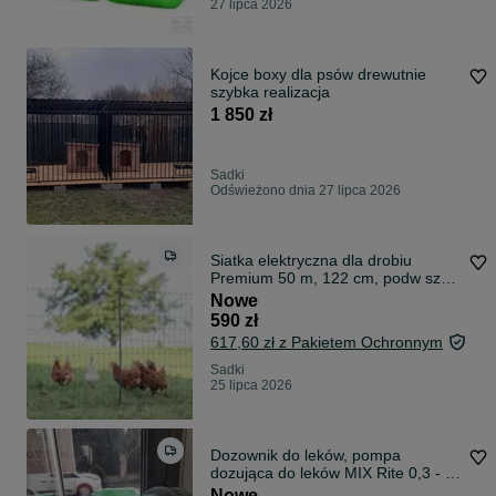
27 lipca 2026
Kojce boxy dla psów drewutnie
szybka realizacja
1 850 zł
Sadki
Odświeżono dnia 27 lipca 2026
Siatka elektryczna dla drobiu
Premium 50 m, 122 cm, podw szpic
zielony
Nowe
590 zł
617,60 zł z Pakietem Ochronnym
Sadki
25 lipca 2026
Dozownik do leków, pompa
dozująca do leków MIX Rite 0,3 - 2
%
Nowe