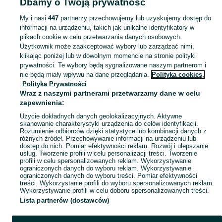
Dbamy o Twoją prywatność
Gry dla dzieci - Dąbrowa Górnicza
My i nasi
447
partnerzy przechowujemy lub uzyskujemy dostęp do
informacji na urządzeniu, takich jak unikalne identyfikatory w
KATEGORIA
plikach cookie w celu przetwarzania danych osobowych.
Użytkownik może zaakceptować wybory lub zarządzać nimi,
domek ogrodowy dla dzieci
,
basen z kulkami
,
zabawki ogrodowe
,
Zobacz Więc
zabawki mu
klikając poniżej lub w dowolnym momencie na stronie polityki
prywatności. Te wybory będą sygnalizowane naszym partnerom i
nie będą miały wpływu na dane przeglądania.
Polityka cookies,
Mapa kategorii
Polityka Prywatności
Mapa miejscowości
Wraz z naszymi partnerami przetwarzamy dane w celu
zapewnienia:
Mapa ministron
Użycie dokładnych danych geolokalizacyjnych. Aktywne
Popularne wyszukiwania
skanowanie charakterystyki urządzenia do celów identyfikacji.
Rozumienie odbiorców dzięki statystyce lub kombinacji danych z
różnych źródeł. Przechowywanie informacji na urządzeniu lub
dostęp do nich. Pomiar efektywności reklam. Rozwój i ulepszanie
usług. Tworzenie profili w celu personalizacji treści. Tworzenie
profili w celu spersonalizowanych reklam. Wykorzystywanie
ograniczonych danych do wyboru reklam. Wykorzystywanie
ograniczonych danych do wyboru treści. Pomiar efektywności
treści. Wykorzystanie profili do wyboru spersonalizowanych reklam.
Wykorzystywanie profili w celu doboru spersonalizowanych treści.
Lista partnerów (dostawców)