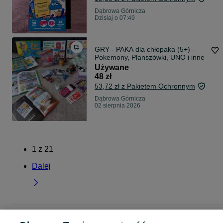
Dąbrowa Górnicza
Dzisiaj o 07:49
GRY - PAKA dla chłopaka (5+) -
Pokemony, Planszówki, UNO i inne
Używane
48 zł
53,72 zł z Pakietem Ochronnym
Dąbrowa Górnicza
02 sierpnia 2026
1
z
21
Dalej
Strona główna
Dla Dzieci
Zabawki
Gry dla dzieci
Gry dla dzieci - Śląskie