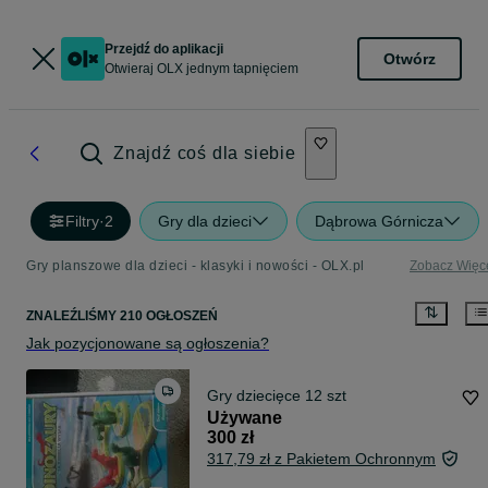
Przejdź do aplikacji
Otwórz
Otwieraj OLX jednym tapnięciem
Znajdź coś dla siebie
Filtry
·
2
Gry dla dzieci
Dąbrowa Górnicza
Gry planszowe dla dzieci - klasyki i nowości - OLX.pl
Zobacz Więc
ZNALEŹLIŚMY 210 OGŁOSZEŃ
Jak pozycjonowane są ogłoszenia?
Gry dziecięce 12 szt
Używane
300 zł
317,79 zł z Pakietem Ochronnym