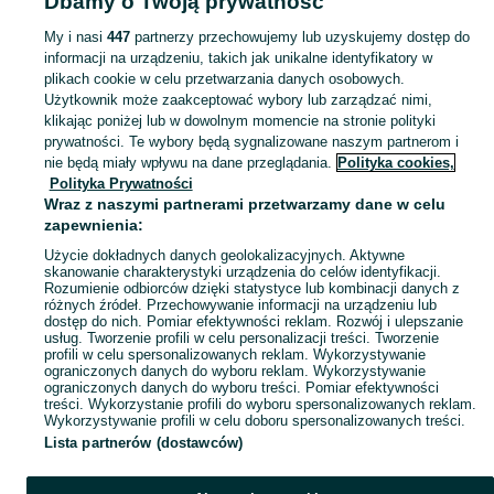
Dbamy o Twoją prywatność
My i nasi
447
partnerzy przechowujemy lub uzyskujemy dostęp do
KATEGORIA
informacji na urządzeniu, takich jak unikalne identyfikatory w
plikach cookie w celu przetwarzania danych osobowych.
domek ogrodowy dla dzieci
,
basen z kulkami
,
zabawki ogrodowe
,
Zobacz Więc
zabawki mu
Użytkownik może zaakceptować wybory lub zarządzać nimi,
klikając poniżej lub w dowolnym momencie na stronie polityki
prywatności. Te wybory będą sygnalizowane naszym partnerom i
Mapa kategorii
nie będą miały wpływu na dane przeglądania.
Polityka cookies,
Mapa miejscowości
Polityka Prywatności
Wraz z naszymi partnerami przetwarzamy dane w celu
Mapa ministron
zapewnienia:
Popularne wyszukiwania
Użycie dokładnych danych geolokalizacyjnych. Aktywne
skanowanie charakterystyki urządzenia do celów identyfikacji.
Rozumienie odbiorców dzięki statystyce lub kombinacji danych z
różnych źródeł. Przechowywanie informacji na urządzeniu lub
dostęp do nich. Pomiar efektywności reklam. Rozwój i ulepszanie
usług. Tworzenie profili w celu personalizacji treści. Tworzenie
profili w celu spersonalizowanych reklam. Wykorzystywanie
ograniczonych danych do wyboru reklam. Wykorzystywanie
ograniczonych danych do wyboru treści. Pomiar efektywności
treści. Wykorzystanie profili do wyboru spersonalizowanych reklam.
Wykorzystywanie profili w celu doboru spersonalizowanych treści.
Lista partnerów (dostawców)