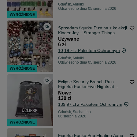
Gdańsk, Aniołki
Odświeżono dnia 05 sierpnia 2026
WYRÓŻNIONE
Sprzedam figurku Dustina z kolekcji
Kinder Joy – Stranger Things
Używane
6 zł
10,19 zł z Pakietem Ochronnym
Gdańsk, Aniołki
Odświeżono dnia 05 sierpnia 2026
WYRÓŻNIONE
Eclipse Security Breach Ruin
Figurka Funko Five Nights at
Freddy's
Nowe
130 zł
139,97 zł z Pakietem Ochronnym
Gdańsk, Suchanino
06 sierpnia 2026
WYRÓŻNIONE
Figurka Funko Pop Floating Aang