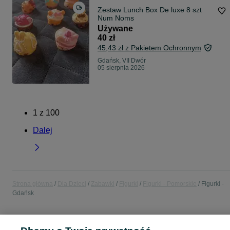
Zestaw Lunch Box De luxe 8 szt
Num Noms
Używane
40 zł
45,43 zł z Pakietem Ochronnym
Gdańsk, VII Dwór
05 sierpnia 2026
1
z
100
Dalej
Strona główna
Dla Dzieci
Zabawki
Figurki
Figurki - Pomorskie
Figurki -
Gdańsk
POLSKA » POMORSKIE » GDAŃSK