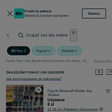
Przejdź do aplikacji
Otwórz
Otwieraj OLX jednym tapnięciem
Znajdź coś dla siebie
Filtry
·
2
Figurki
Gdańsk
Funko Pop i inne figurki kolekcjonerskie dla dzieci - OLX.pl
Zobacz Więc
ZNALEŹLIŚMY
PONAD
1 000 OGŁOSZEŃ
Jak pozycjonowane są ogłoszenia?
Figurki Minecraft Kinder Joy,
Shulker
Używane
8 zł
12,26 zł z Pakietem Ochronnym