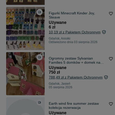
Figurki Minecraft Kinder Joy,
Steave
Używane
6 zł
10,19 zł z Pakietem Ochronnym
Gdańsk, Aniołki
Odświeżono dnia 03 sierpnia 2026
Ogromny zestaw Sylvanian
Families 5 domków + domek na
drzewie 27 figurek Oświetlenie
Używane
Kominek
750 zł
788,49 zł z Pakietem Ochronnym
Gdańsk, Jasień
05 sierpnia 2026
Earth wind fire summer zestaw
kolekcja rezerwacja
Używane