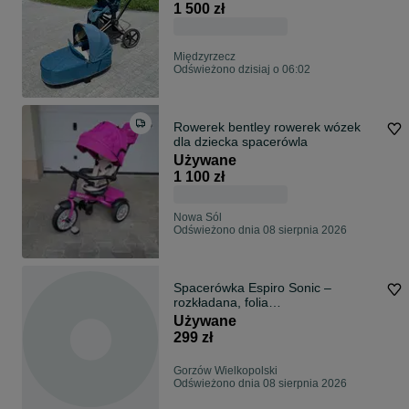
1 500 zł
Międzyrzecz
Odświeżono dzisiaj o 06:02
Rowerek bentley rowerek wózek
dla dziecka spacerówla
Używane
1 100 zł
Nowa Sól
Odświeżono dnia 08 sierpnia 2026
Spacerówka Espiro Sonic –
rozkładana, folia
przeciwdeszczowa, duża budka
Używane
299 zł
Gorzów Wielkopolski
Odświeżono dnia 08 sierpnia 2026