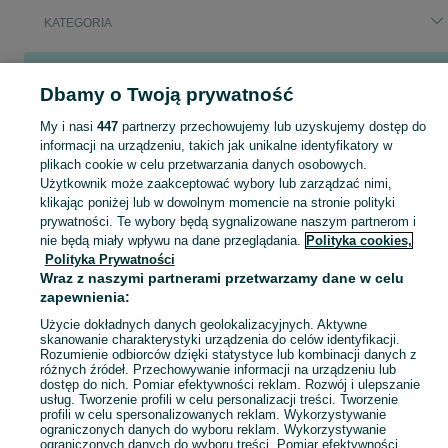
KATEGORIA
Popularne wyszukiwania
Dbamy o Twoją prywatność
wózek do samolotu
wózek dla bliźniąt
spacerówka używana
детские кроватки
venicci upline
anex
My i nasi
447
partnerzy przechowujemy lub uzyskujemy dostęp do
informacji na urządzeniu, takich jak unikalne identyfikatory w
plikach cookie w celu przetwarzania danych osobowych.
Wybór wózka może być dziecinnie prosty! Znajdź idealny model w kategorii Wózki dziecięce na OLX - Lubuskie i okolice!
Zobacz Więc
Użytkownik może zaakceptować wybory lub zarządzać nimi,
klikając poniżej lub w dowolnym momencie na stronie polityki
Mapa kategorii
prywatności. Te wybory będą sygnalizowane naszym partnerom i
nie będą miały wpływu na dane przeglądania.
Polityka cookies,
Mapa miejscowości
Polityka Prywatności
Mapa ministron
Wraz z naszymi partnerami przetwarzamy dane w celu
zapewnienia:
Popularne wyszukiwania
Użycie dokładnych danych geolokalizacyjnych. Aktywne
skanowanie charakterystyki urządzenia do celów identyfikacji.
Rozumienie odbiorców dzięki statystyce lub kombinacji danych z
różnych źródeł. Przechowywanie informacji na urządzeniu lub
dostęp do nich. Pomiar efektywności reklam. Rozwój i ulepszanie
usług. Tworzenie profili w celu personalizacji treści. Tworzenie
profili w celu spersonalizowanych reklam. Wykorzystywanie
ograniczonych danych do wyboru reklam. Wykorzystywanie
ograniczonych danych do wyboru treści. Pomiar efektywności