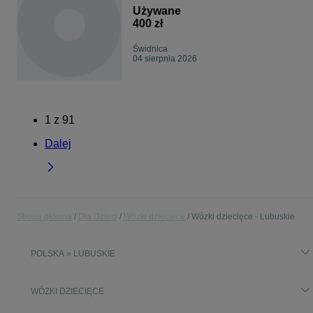
Używane
400 zł
Świdnica
04 sierpnia 2026
1
z
91
Dalej
Strona główna
Dla Dzieci
Wózki dziecięce
Wózki dziecięce - Lubuskie
POLSKA » LUBUSKIE
WÓZKI DZIECIĘCE