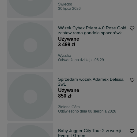
Świecko
30 lipca 2026
Wózek Cybex Priam 4.0 Rose Gold
zestaw rama gondola spacerówka
fotelik
Używane
3 499 zł
Wysoka
Odświeżono dzisiaj o 06:29
Sprzedam wózek Adamex Belissa
2w1
Używane
850 zł
Zielona Góra
Odświeżono dnia 08 sierpnia 2026
Baby Jogger City Tour 2 w wersji
Everett Green