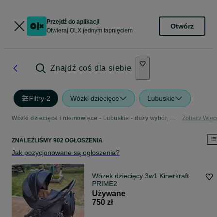
Przejdź do aplikacji
Otwórz
Otwieraj OLX jednym tapnięciem
Znajdź coś dla siebie
Filtry
·
2
Wózki dziecięce
Lubuskie
Wózki dziecięce i niemowlęce - Lubuskie - duży wybór, niskie ceny modnych wózków
Zobacz Więc
ZNALEŹLIŚMY 902 OGŁOSZENIA
Jak pozycjonowane są ogłoszenia?
Wózek dziecięcy 3w1 Kinerkraft
PRIME2
Używane
750 zł