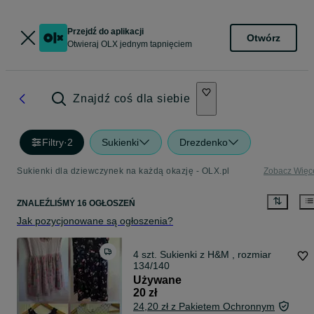
Przejdź do aplikacji
Otwórz
Otwieraj OLX jednym tapnięciem
Znajdź coś dla siebie
Filtry
·
2
Sukienki
Drezdenko
Sukienki dla dziewczynek na każdą okazję - OLX.pl
Zobacz Więc
ZNALEŹLIŚMY 16 OGŁOSZEŃ
Jak pozycjonowane są ogłoszenia?
4 szt. Sukienki z H&M , rozmiar
134/140
Używane
20 zł
24,20 zł z Pakietem Ochronnym