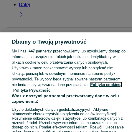
Dalej
Strona główna
Dla Dzieci
Ubranka dla dziewczynek
Sukienki
Sukienki -
Dbamy o Twoją prywatność
Lubuskie
Sukienki - Drezdenko
My i nasi
447
partnerzy przechowujemy lub uzyskujemy dostęp do
KATEGORIA
informacji na urządzeniu, takich jak unikalne identyfikatory w
plikach cookie w celu przetwarzania danych osobowych.
Użytkownik może zaakceptować wybory lub zarządzać nimi,
garnitur dla dziewczynki
,
spodnie dzwony dla dziewczynki
,
strój gimnastyczny
Zobacz Więc
klikając poniżej lub w dowolnym momencie na stronie polityki
prywatności. Te wybory będą sygnalizowane naszym partnerom i
nie będą miały wpływu na dane przeglądania.
Polityka cookies,
Mapa kategorii
Polityka Prywatności
Mapa miejscowości
Wraz z naszymi partnerami przetwarzamy dane w celu
Mapa ministron
zapewnienia:
Popularne wyszukiwania
Użycie dokładnych danych geolokalizacyjnych. Aktywne
skanowanie charakterystyki urządzenia do celów identyfikacji.
Rozumienie odbiorców dzięki statystyce lub kombinacji danych z
różnych źródeł. Przechowywanie informacji na urządzeniu lub
dostęp do nich. Pomiar efektywności reklam. Rozwój i ulepszanie
usług. Tworzenie profili w celu personalizacji treści. Tworzenie