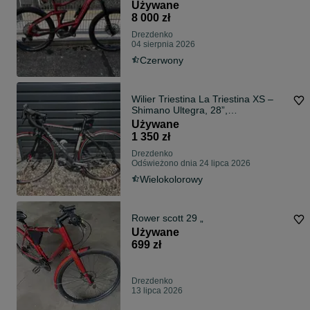
Używane
8 000 zł
Drezdenko
04 sierpnia 2026
Czerwony
Wilier Triestina La Triestina XS –
Shimano Ultegra, 28”,
karbon/aluminium
Używane
1 350 zł
Drezdenko
Odświeżono dnia 24 lipca 2026
Wielokolorowy
Rower scott 29 „
Używane
699 zł
Drezdenko
13 lipca 2026