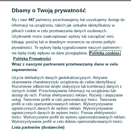
SPORT I HOBBY
Dbamy o Twoją prywatność
My i nasi
447
partnerzy przechowujemy lub uzyskujemy dostęp do
KATEGORIA
informacji na urządzeniu, takich jak unikalne identyfikatory w
plikach cookie w celu przetwarzania danych osobowych.
Użytkownik może zaakceptować wybory lub zarządzać nimi,
Zobacz Więc
Sprzedaż sprzętu sportowego i hobby Drezdenko ▶️ Szeroki wybór produktów ✅ Nowe i używane w atrakcyjnych cenach ✌ Sprawdź ogłoszenia na OLX.pl!
klikając poniżej lub w dowolnym momencie na stronie polityki
prywatności. Te wybory będą sygnalizowane naszym partnerom i
nie będą miały wpływu na dane przeglądania.
Polityka cookies,
Mapa kategorii
Polityka Prywatności
Mapa miejscowości
Wraz z naszymi partnerami przetwarzamy dane w celu
zapewnienia:
Mapa ministron
Użycie dokładnych danych geolokalizacyjnych. Aktywne
Popularne wyszukiwania
skanowanie charakterystyki urządzenia do celów identyfikacji.
Rozumienie odbiorców dzięki statystyce lub kombinacji danych z
różnych źródeł. Przechowywanie informacji na urządzeniu lub
dostęp do nich. Pomiar efektywności reklam. Rozwój i ulepszanie
usług. Tworzenie profili w celu personalizacji treści. Tworzenie
profili w celu spersonalizowanych reklam. Wykorzystywanie
ograniczonych danych do wyboru reklam. Wykorzystywanie
ograniczonych danych do wyboru treści. Pomiar efektywności
treści. Wykorzystanie profili do wyboru spersonalizowanych reklam.
Wykorzystywanie profili w celu doboru spersonalizowanych treści.
Lista partnerów (dostawców)