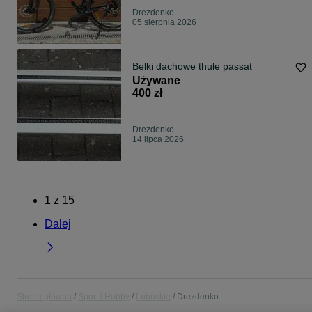
Drezdenko
05 sierpnia 2026
Belki dachowe thule passat
Używane
400 zł
Drezdenko
14 lipca 2026
1
z
15
Dalej
Strona główna
Sport i Hobby
Lubuskie
Drezdenko