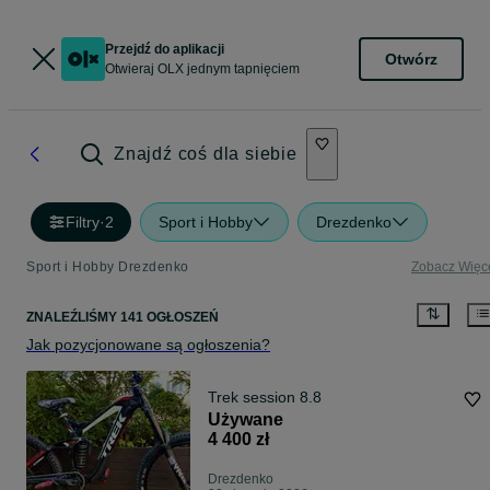
Przejdź do aplikacji
Otwórz
Otwieraj OLX jednym tapnięciem
Znajdź coś dla siebie
Filtry
·
2
Sport i Hobby
Drezdenko
Sport i Hobby Drezdenko
Zobacz Więc
ZNALEŹLIŚMY 141 OGŁOSZEŃ
Jak pozycjonowane są ogłoszenia?
Trek session 8.8
Używane
4 400 zł
Drezdenko