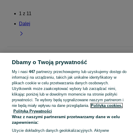
1
z
11
Dalej
Strona główna
Dla Dzieci
Ubranka dla dziewczynek
Spodnie i spodenki
Spodnie
Spodnie - Małopolskie
Spodnie - Bochnia
Dbamy o Twoją prywatność
My i nasi
447
partnerzy przechowujemy lub uzyskujemy dostęp do
KATEGORIA
informacji na urządzeniu, takich jak unikalne identyfikatory w
plikach cookie w celu przetwarzania danych osobowych.
Użytkownik może zaakceptować wybory lub zarządzać nimi,
garnitur dla dziewczynki
,
spodnie dzwony dla dziewczynki
,
strój gimnastyczny
Zobacz Więc
klikając poniżej lub w dowolnym momencie na stronie polityki
prywatności. Te wybory będą sygnalizowane naszym partnerom i
Mapa kategorii
nie będą miały wpływu na dane przeglądania.
Polityka cookies,
Polityka Prywatności
Mapa miejscowości
Wraz z naszymi partnerami przetwarzamy dane w celu
Mapa ministron
zapewnienia:
Popularne wyszukiwania
Użycie dokładnych danych geolokalizacyjnych. Aktywne