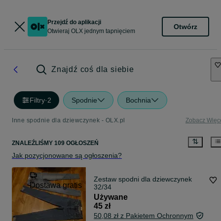
Przejdź do aplikacji
Otwórz
Otwieraj OLX jednym tapnięciem
Znajdź coś dla siebie
Filtry
·
2
Spodnie
Bochnia
Inne spodnie dla dziewczynek - OLX.pl
Zobacz Więc
ZNALEŹLIŚMY 109 OGŁOSZEŃ
Jak pozycjonowane są ogłoszenia?
Zestaw spodni dla dziewczynek
Dostawa gratis
32/34
Używane
45 zł
50,08 zł z Pakietem Ochronnym