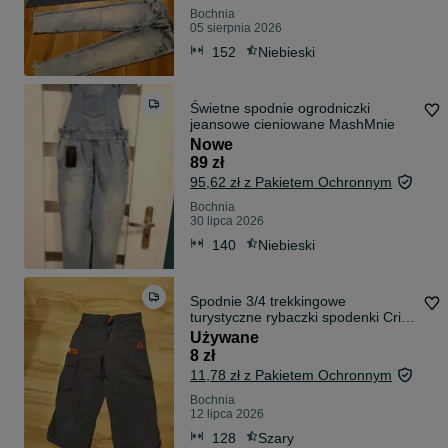
Bochnia
05 sierpnia 2026
152
Niebieski
Świetne spodnie ogrodniczki
jeansowe cieniowane MashMnie
Nowe
89 zł
95,62 zł z Pakietem Ochronnym
Bochnia
30 lipca 2026
140
Niebieski
Spodnie 3/4 trekkingowe
turystyczne rybaczki spodenki Crivit
122 128
Używane
8 zł
11,78 zł z Pakietem Ochronnym
Bochnia
12 lipca 2026
128
Szary