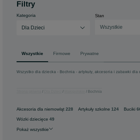
Filtry
Kategoria
Stan
Wszystkie
Dla Dzieci
Wszystkie
Firmowe
Prywatne
Wszystko dla dziecka - Bochnia - artykuły, akcesoria i zabawki dla 
Strona główna
Dla Dzieci
Małopolskie
Bochnia
Akcesoria dla niemowląt
228
Artykuły szkolne
124
Buciki
6
Wózki dziecięce
49
Pokaż wszystkie