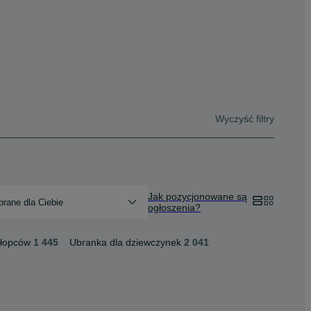
Wyczyść filtry
Jak pozycjonowane są
rane dla Ciebie
ogłoszenia?
hłopców
1 445
Ubranka dla dziewczynek
2 041