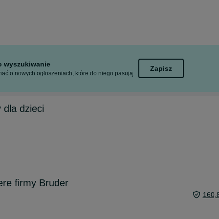
to wyszukiwanie
Zapisz
ać o nowych ogłoszeniach, które do niego pasują.
dla dzieci
re firmy Bruder
160,