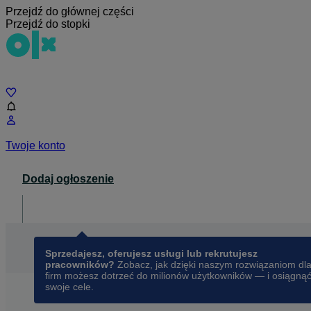
Przejdź do głównej części
Przejdź do stopki
Czat
Twoje konto
Dodaj ogłoszenie
Dla biznesu
opens in a new tab
Sprzedajesz, oferujesz usługi lub rekrutujesz
pracowników?
Zobacz, jak dzięki naszym rozwiązaniom dl
firm możesz dotrzeć do milionów użytkowników — i osiągną
swoje cele.