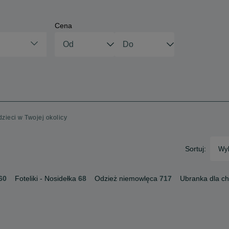
Cena
dzieci w Twojej okolicy
Sortuj:
Wyb
60
Foteliki - Nosidełka
68
Odzież niemowlęca
717
Ubranka dla c