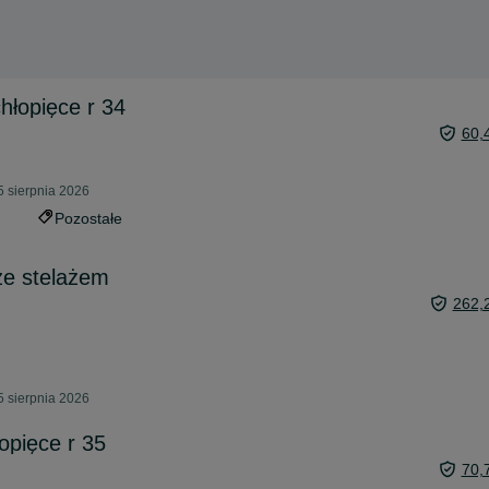
hłopięce r 34
60,
5 sierpnia 2026
Pozostałe
e stelażem
262,
5 sierpnia 2026
opięce r 35
70,