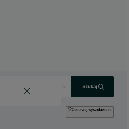
Odległość
+0 km
Szukaj
Obserwuj wyszukiwanie