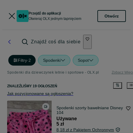
Przejdź do aplikacji
Otwórz
Otwieraj OLX jednym tapnięciem
Znajdź coś dla siebie
Filtry
·
2
Spodenki
Sopot
Spodenki dla dziewczynek letnie i sportowe - OLX.pl
Zobacz Więc
ZNALEŹLIŚMY 19 OGŁOSZEŃ
Jak pozycjonowane są ogłoszenia?
Spodenki szorty bawełniane Disney
104
Używane
5 zł
8,18 zł z Pakietem Ochronnym