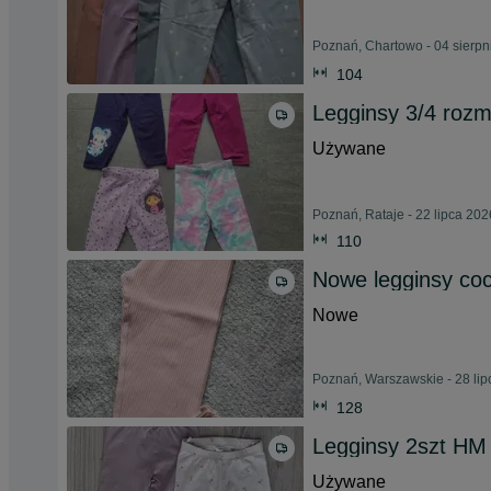
Poznań, Chartowo - 04 sierpn
104
Legginsy 3/4 rozmi
Używane
Poznań, Rataje - 22 lipca 202
110
Nowe legginsy cocc
Nowe
Poznań, Warszawskie - 28 li
128
Legginsy 2szt HM
Używane