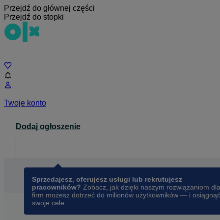
Przejdź do głównej części
Przejdź do stopki
Czat
Twoje konto
Dodaj ogłoszenie
Dla biznesu
opens in a new tab
Sprzedajesz, oferujesz usługi lub rekrutujesz
pracowników?
Zobacz, jak dzięki naszym rozwiązaniom dl
firm możesz dotrzeć do milionów użytkowników — i osiągną
swoje cele.