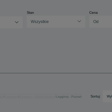
Stan
Cena
Wszystkie
Sortuj:
Wyb
nki
Legginsy
Legginsy - Wielkopolskie
Legginsy - Poznań