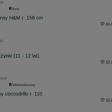
026
Inny
insy H&M r .158 cm
44,
:43
ynki (11 - 12 lat).
10,
 2026
Wielokolorowy
y coccodrillo r. 110
50,