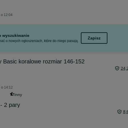
j o 12:04
to wyszukiwanie
Zapisz
ać o nowych ogłoszeniach, które do niego pasują.
y Basic koralowe rozmiar 146-152
24,
 o 14:12
Inny
- 2 pary
8,