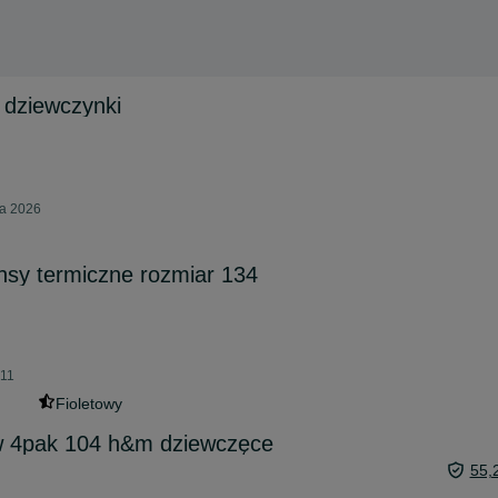
a dziewczynki
ca 2026
nsy termiczne rozmiar 134
:11
Fioletowy
w 4pak 104 h&m dziewczęce
55,