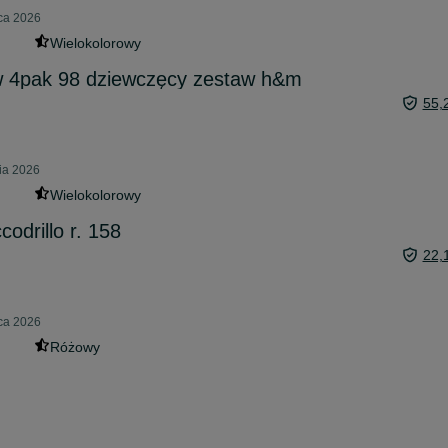
pca 2026
Wielokolorowy
w 4pak 98 dziewczęcy zestaw h&m
55,
ia 2026
Wielokolorowy
odrillo r. 158
22,
pca 2026
Różowy