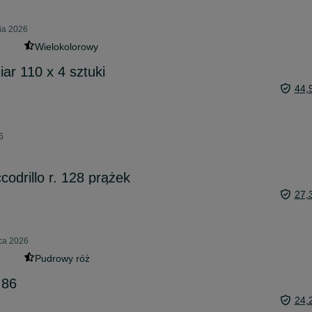
ia 2026
Wielokolorowy
ar 110 x 4 sztuki
44,
6
odrillo r. 128 prążek
27,
pca 2026
Pudrowy róż
 86
24,