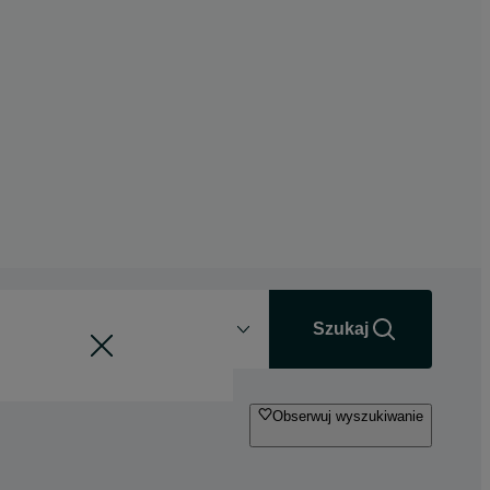
Odległość
+0 km
Szukaj
Obserwuj wyszukiwanie