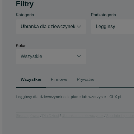
Filtry
Kategoria
Podkategoria
Ubranka dla dziewczynek
Legginsy
Kolor
Wszystkie
Wszystkie
Firmowe
Prywatne
Legginsy dla dziewczynek ocieplane lub wzorzyste - OLX.pl
Strona główna
Dla Dzieci
Ubranka dla dziewczynek
Spodnie i spode