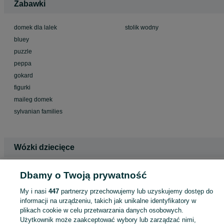
Zabawki
domek dla lalek
stolik wodny
bluey
puzzle
peppa
gokard
figurki
maileg domek
sylvanian families
Wózki dziecięce
wózek 2w1
wózek niemowlęcy
Dbamy o Twoją prywatność
wózek dziecięcy muuvo
muuvo
My i nasi
447
partnerzy przechowujemy lub uzyskujemy dostęp do
wózek dziecięcy espiro milo
wózek dziecięcy espiro
informacji na urządzeniu, takich jak unikalne identyfikatory w
lionelo annet plus
wózek do biegania
plikach cookie w celu przetwarzania danych osobowych.
fotel
wózek do biegania thule
Użytkownik może zaakceptować wybory lub zarządzać nimi,