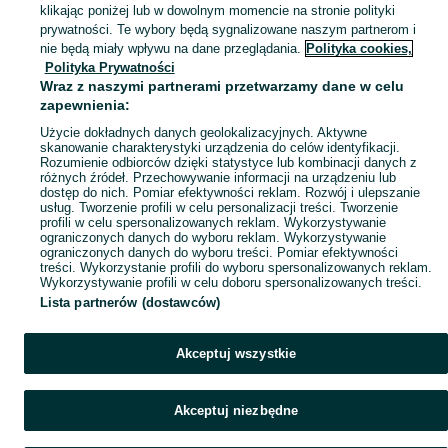
klikając poniżej lub w dowolnym momencie na stronie polityki
cybex zeno
wózek do biegania cybex
prywatności. Te wybory będą sygnalizowane naszym partnerom i
bugaboo
wózek samolotowy
nie będą miały wpływu na dane przeglądania.
Polityka cookies,
babybjorn
balios s
Polityka Prywatności
Wraz z naszymi partnerami przetwarzamy dane w celu
zapewnienia:
Foteliki - Nosidełka
Użycie dokładnych danych geolokalizacyjnych. Aktywne
skanowanie charakterystyki urządzenia do celów identyfikacji.
Rozumienie odbiorców dzięki statystyce lub kombinacji danych z
różnych źródeł. Przechowywanie informacji na urządzeniu lub
fotelik samochodowy
dostęp do nich. Pomiar efektywności reklam. Rozwój i ulepszanie
baby carrier
usług. Tworzenie profili w celu personalizacji treści. Tworzenie
profili w celu spersonalizowanych reklam. Wykorzystywanie
baza isofix cybex
ograniczonych danych do wyboru reklam. Wykorzystywanie
ograniczonych danych do wyboru treści. Pomiar efektywności
fotelik od 9 do 36 kg
treści. Wykorzystanie profili do wyboru spersonalizowanych reklam.
Wykorzystywanie profili w celu doboru spersonalizowanych treści.
Lista partnerów (dostawców)
Buciki
Akceptuj wszystkie
sandały
Akceptuj niezbędne