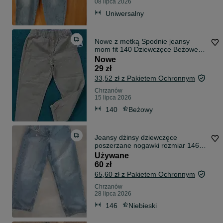
08 lipca 2026
Uniwersalny
Nowe z metką Spodnie jeansy
mom fit 140 Dziewczęce Beżowe
Boyfriend na gumce Szerokie
Nowe
29 zł
33,52 zł z Pakietem Ochronnym
Chrzanów
15 lipca 2026
140
Beżowy
Jeansy dżinsy dziewczęce
poszerzane nogawki rozmiar 146
reserved
Używane
60 zł
65,60 zł z Pakietem Ochronnym
Chrzanów
28 lipca 2026
146
Niebieski