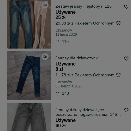
Zestaw jeansy i rajstopy r. 116
Używane
25 zł
29,38 zł z Pakietem Ochronnym
Chrzanów
11 lipca 2026
110
Jeansy dla dziewczynki
Używane
8 zł
11,78 zł z Pakietem Ochronnym
Chrzanów
05 sierpnia 2026
140
Jeansy dżinsy dziewczęce
poszerzane nogawki rozmiar 146
reserved
Używane
60 zł