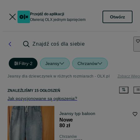
Przejdź do aplikacji
Otwórz
Otwieraj OLX jednym tapnięciem
Znajdź coś dla siebie
Filtry
·
2
Jeansy
Chrzanów
Jeansy dla dziewczynek w różnych rozmiarach - OLX.pl
Zobacz Więc
ZNALEŹLIŚMY 15 OGŁOSZEŃ
Jak pozycjonowane są ogłoszenia?
Jeansy typ baloon
Nowe
80 zł
Chrzanów