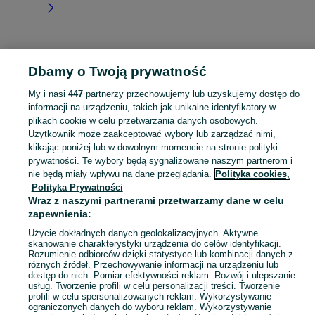
Strona główna
Dla Dzieci
Ubranka dla dziewczynek
Spodnie i spodenki
Dbamy o Twoją prywatność
Jeansy
Jeansy - Małopolskie
Jeansy - Chrzanów
My i nasi
447
partnerzy przechowujemy lub uzyskujemy dostęp do
informacji na urządzeniu, takich jak unikalne identyfikatory w
KATEGORIA
plikach cookie w celu przetwarzania danych osobowych.
Użytkownik może zaakceptować wybory lub zarządzać nimi,
garnitur dla dziewczynki
,
spodnie dzwony dla dziewczynki
,
strój gimnastyczny
Zobacz Więc
klikając poniżej lub w dowolnym momencie na stronie polityki
prywatności. Te wybory będą sygnalizowane naszym partnerom i
nie będą miały wpływu na dane przeglądania.
Polityka cookies,
Mapa kategorii
Polityka Prywatności
Mapa miejscowości
Wraz z naszymi partnerami przetwarzamy dane w celu
Mapa ministron
zapewnienia:
Popularne wyszukiwania
Użycie dokładnych danych geolokalizacyjnych. Aktywne
skanowanie charakterystyki urządzenia do celów identyfikacji.
Rozumienie odbiorców dzięki statystyce lub kombinacji danych z
różnych źródeł. Przechowywanie informacji na urządzeniu lub
dostęp do nich. Pomiar efektywności reklam. Rozwój i ulepszanie
usług. Tworzenie profili w celu personalizacji treści. Tworzenie
profili w celu spersonalizowanych reklam. Wykorzystywanie
ograniczonych danych do wyboru reklam. Wykorzystywanie