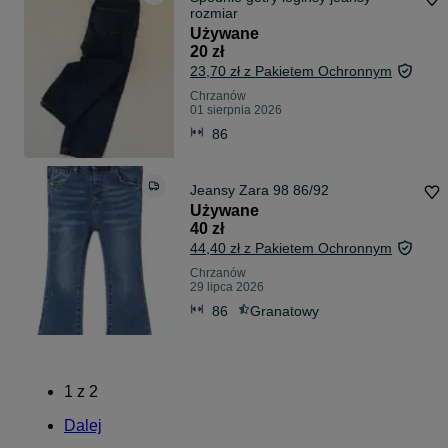
rozmiar
Używane
20 zł
23,70 zł z Pakietem Ochronnym
Chrzanów
01 sierpnia 2026
86
Jeansy Zara 98 86/92
Używane
40 zł
44,40 zł z Pakietem Ochronnym
Chrzanów
29 lipca 2026
86
Granatowy
1
z
2
Dalej