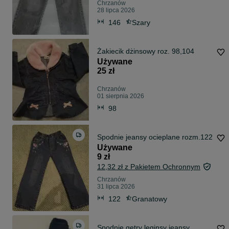
Chrzanów
28 lipca 2026
146
Szary
Żakiecik dżinsowy roz. 98,104
Używane
25 zł
Chrzanów
01 sierpnia 2026
98
Spodnie jeansy ocieplane rozm.122
Używane
9 zł
12,32 zł z Pakietem Ochronnym
Chrzanów
31 lipca 2026
122
Granatowy
Spodnie getry leginsy jeansy