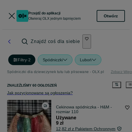
Przejdź do aplikacji
Otwórz
Otwieraj OLX jednym tapnięciem
Znajdź coś dla siebie
Filtry
·
2
Spódniczki
Luboń
Spódniczki dla dziewczynek tutu lub plisowane - OLX.pl
Zobacz Więc
ZNALEŹLIŚMY 60 OGŁOSZEŃ
Jak pozycjonowane są ogłoszenia?
Cekinowa spódniczka - H&M -
rozmiar 110
Używane
9 zł
12,82 zł z Pakietem Ochronnym