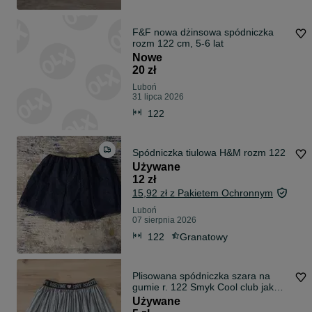
F&F nowa dżinsowa spódniczka
rozm 122 cm, 5-6 lat
Nowe
20 zł
Luboń
31 lipca 2026
122
Spódniczka tiulowa H&M rozm 122
Używane
12 zł
15,92 zł z Pakietem Ochronnym
Luboń
07 sierpnia 2026
122
Granatowy
Plisowana spódniczka szara na
gumie r. 122 Smyk Cool club jak
nowa
Używane