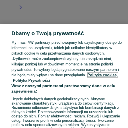
Strona główna
Dla Dzieci
Ubranka dla dziewczynek
Spódniczki
Spódnicz
Dbamy o Twoją prywatność
- Wielkopolskie
Spódniczki - Luboń
My i nasi
447
partnerzy przechowujemy lub uzyskujemy dostęp do
informacji na urządzeniu, takich jak unikalne identyfikatory w
KATEGORIA
plikach cookie w celu przetwarzania danych osobowych.
Użytkownik może zaakceptować wybory lub zarządzać nimi,
garnitur dla dziewczynki
,
spodnie dzwony dla dziewczynki
,
strój gimnastyczny
Zobacz Więc
klikając poniżej lub w dowolnym momencie na stronie polityki
prywatności. Te wybory będą sygnalizowane naszym partnerom i
nie będą miały wpływu na dane przeglądania.
Polityka cookies,
Mapa kategorii
Polityka Prywatności
Mapa miejscowości
Wraz z naszymi partnerami przetwarzamy dane w celu
Mapa ministron
zapewnienia:
Popularne wyszukiwania
Użycie dokładnych danych geolokalizacyjnych. Aktywne
skanowanie charakterystyki urządzenia do celów identyfikacji.
Rozumienie odbiorców dzięki statystyce lub kombinacji danych z
różnych źródeł. Przechowywanie informacji na urządzeniu lub
dostęp do nich. Pomiar efektywności reklam. Rozwój i ulepszanie
usług. Tworzenie profili w celu personalizacji treści. Tworzenie
profili w celu spersonalizowanych reklam. Wykorzystywanie