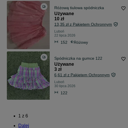
Różową tiulowa spódniczka
Używane
10 zł
13,35 zł z Pakietem Ochronnym
Luboń
22 lipca 2026
152
Różowy
Spódniczka na gumce 122
Używane
3 zł
6,61 zł z Pakietem Ochronnym
Luboń
30 lipca 2026
122
1
z
6
Dalej