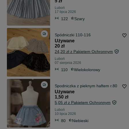
5 zł
Luboń
17 lipca 2026
122
Szary
Spódniczki 110-116
Używane
20 zł
24,20 zł z Pakietem Ochronnym
Luboń
07 sierpnia 2026
110
Wielokolorowy
Spodniczka z pieknym haftem r.80
Używane
1,50 zł
5,05 zł z Pakietem Ochronnym
Luboń
10 lipca 2026
80
Niebieski