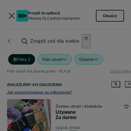
Przejdź do aplikacji
Otwórz
Otwieraj OLX jednym tapnięciem
Znajdź coś dla siebie
Filtry
·
2
Paki ubrań
Gdańsk
Paki ubrań dla dziewczynek - OLX.pl
Zobacz Więc
ZNALEŹLIŚMY 433 OGŁOSZENIA
Jak pozycjonowane są ogłoszenia?
Zestaw ubrań i dodatków
Używane
Za darmo
Gdańsk, Aniołki