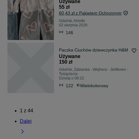
Używane
55 zł
60,43 zł z Pakietem Ochronnym
Gdańsk, Aniołki
02 sierpnia 2026
146
Paczka Ciuchów dziewczynka H&M
Używane
150 zł
Gdańsk, Żabianka - Wejhera - Jelitkowo -
Tysiąclecia
Dzisiaj o 08:22
122
Wielokolorowy
1
z
44
Dalej