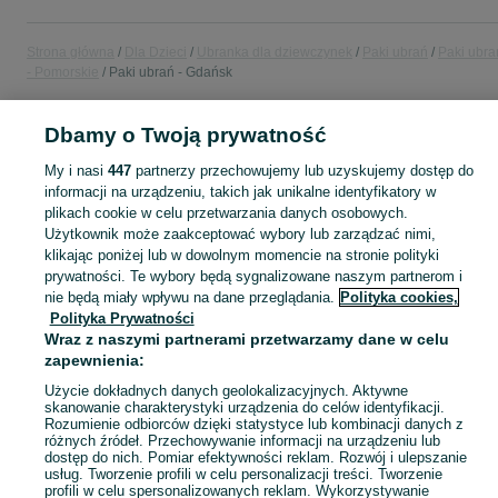
Strona główna
Dla Dzieci
Ubranka dla dziewczynek
Paki ubrań
Paki ubra
- Pomorskie
Paki ubrań - Gdańsk
Dbamy o Twoją prywatność
POLSKA » POMORSKIE » GDAŃSK
My i nasi
447
partnerzy przechowujemy lub uzyskujemy dostęp do
informacji na urządzeniu, takich jak unikalne identyfikatory w
KATEGORIA
plikach cookie w celu przetwarzania danych osobowych.
Użytkownik może zaakceptować wybory lub zarządzać nimi,
garnitur dla dziewczynki
,
spodnie dzwony dla dziewczynki
,
strój gimnastyczny
Zobacz Więc
klikając poniżej lub w dowolnym momencie na stronie polityki
prywatności. Te wybory będą sygnalizowane naszym partnerom i
nie będą miały wpływu na dane przeglądania.
Polityka cookies,
Mapa kategorii
Polityka Prywatności
Mapa miejscowości
Wraz z naszymi partnerami przetwarzamy dane w celu
Mapa ministron
zapewnienia:
Popularne wyszukiwania
Użycie dokładnych danych geolokalizacyjnych. Aktywne
skanowanie charakterystyki urządzenia do celów identyfikacji.
Rozumienie odbiorców dzięki statystyce lub kombinacji danych z
różnych źródeł. Przechowywanie informacji na urządzeniu lub
dostęp do nich. Pomiar efektywności reklam. Rozwój i ulepszanie
usług. Tworzenie profili w celu personalizacji treści. Tworzenie
profili w celu spersonalizowanych reklam. Wykorzystywanie