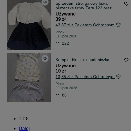
Sprzedam stroj galowy białą
bluzeczke firmy Zara 122 oraz
spodniczkę rozm 116
Używane
39 zł
43,87 zł z Pakietem Ochronnym
Płock
31 lipca 2026
122
Komplet bluzka + spódniczka
Używane
10 zł
13,35 zł z Pakietem Ochronnym
Płock
30 lipca 2026
86
1
z
8
Dalej