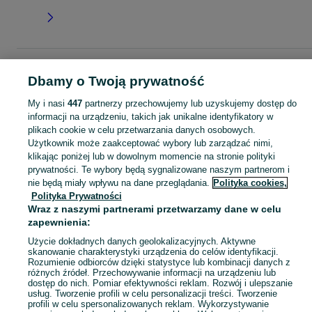
Strona główna
Dla Dzieci
Ubranka dla dziewczynek
Komplety
Komplety -
Dbamy o Twoją prywatność
Mazowieckie
Komplety - Płock
My i nasi
447
partnerzy przechowujemy lub uzyskujemy dostęp do
informacji na urządzeniu, takich jak unikalne identyfikatory w
KATEGORIA
plikach cookie w celu przetwarzania danych osobowych.
Użytkownik może zaakceptować wybory lub zarządzać nimi,
garnitur dla dziewczynki
,
spodnie dzwony dla dziewczynki
,
strój gimnastyczny
Zobacz Więc
klikając poniżej lub w dowolnym momencie na stronie polityki
prywatności. Te wybory będą sygnalizowane naszym partnerom i
nie będą miały wpływu na dane przeglądania.
Polityka cookies,
Mapa kategorii
Polityka Prywatności
Mapa miejscowości
Wraz z naszymi partnerami przetwarzamy dane w celu
Mapa ministron
zapewnienia:
Popularne wyszukiwania
Użycie dokładnych danych geolokalizacyjnych. Aktywne
skanowanie charakterystyki urządzenia do celów identyfikacji.
Rozumienie odbiorców dzięki statystyce lub kombinacji danych z
różnych źródeł. Przechowywanie informacji na urządzeniu lub
dostęp do nich. Pomiar efektywności reklam. Rozwój i ulepszanie
usług. Tworzenie profili w celu personalizacji treści. Tworzenie
profili w celu spersonalizowanych reklam. Wykorzystywanie