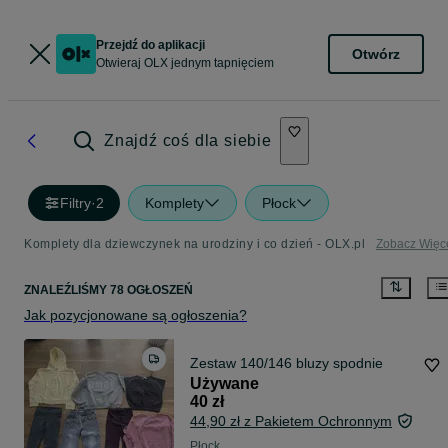
Przejdź do aplikacji
Otwórz
Otwieraj OLX jednym tapnięciem
Znajdź coś dla siebie
Filtry
·
2
Komplety
Płock
Komplety dla dziewczynek na urodziny i co dzień - OLX.pl
Zobacz Więc
ZNALEŹLIŚMY 78 OGŁOSZEŃ
Jak pozycjonowane są ogłoszenia?
Zestaw 140/146 bluzy spodnie
Używane
40 zł
44,90 zł z Pakietem Ochronnym
Płock