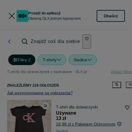
Przejdź do aplikacji
Otwórz
Otwieraj OLX jednym tapnięciem
Znajdź coś dla siebie
Filtry
·
2
T-shirty
Siedlce
T-shirty dla dziewczynek z nadrukiem - OLX.pl
Zobacz Więc
ZNALEŹLIŚMY 228 OGŁOSZEŃ
Jak pozycjonowane są ogłoszenia?
T-shirt dla dziewczynki
Używane
13 zł
16,96 zł z Pakietem Ochronnym
Siedlce