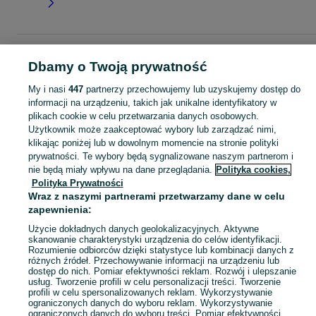
Strona główna
Dla Dzieci
Ubranka dla dziewczynek
Bluzki i koszulki
T-
Dbamy o Twoją prywatność
shirty
T-shirty - Mazowieckie
T-shirty - Siedlce
My i nasi
447
partnerzy przechowujemy lub uzyskujemy dostęp do
informacji na urządzeniu, takich jak unikalne identyfikatory w
KATEGORIA
plikach cookie w celu przetwarzania danych osobowych.
Użytkownik może zaakceptować wybory lub zarządzać nimi,
garnitur dla dziewczynki
,
spodnie dzwony dla dziewczynki
,
strój gimnastyczny
Zobacz Więc
klikając poniżej lub w dowolnym momencie na stronie polityki
prywatności. Te wybory będą sygnalizowane naszym partnerom i
nie będą miały wpływu na dane przeglądania.
Polityka cookies,
Mapa kategorii
Polityka Prywatności
Mapa miejscowości
Wraz z naszymi partnerami przetwarzamy dane w celu
Mapa ministron
zapewnienia:
Popularne wyszukiwania
Użycie dokładnych danych geolokalizacyjnych. Aktywne
skanowanie charakterystyki urządzenia do celów identyfikacji.
Rozumienie odbiorców dzięki statystyce lub kombinacji danych z
różnych źródeł. Przechowywanie informacji na urządzeniu lub
dostęp do nich. Pomiar efektywności reklam. Rozwój i ulepszanie
usług. Tworzenie profili w celu personalizacji treści. Tworzenie
profili w celu spersonalizowanych reklam. Wykorzystywanie
ograniczonych danych do wyboru reklam. Wykorzystywanie
ograniczonych danych do wyboru treści. Pomiar efektywności