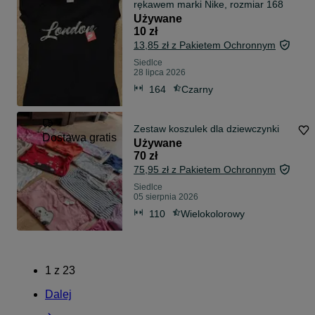
rękawem marki Nike, rozmiar 168
Używane
10 zł
13,85 zł z Pakietem Ochronnym
Siedlce
28 lipca 2026
164
Czarny
Zestaw koszulek dla dziewczynki
Dostawa gratis
Używane
70 zł
75,95 zł z Pakietem Ochronnym
Siedlce
05 sierpnia 2026
110
Wielokolorowy
1
z
23
Dalej