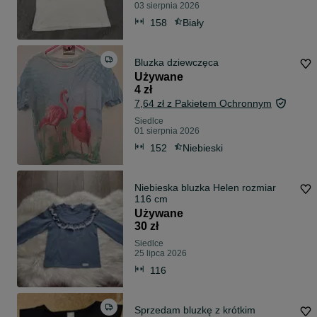
03 sierpnia 2026
158
Biały
Bluzka dziewczęca
Używane
4 zł
7,64 zł z Pakietem Ochronnym
Siedlce
01 sierpnia 2026
152
Niebieski
Niebieska bluzka Helen rozmiar
116 cm
Używane
30 zł
Siedlce
25 lipca 2026
116
Sprzedam bluzkę z krótkim