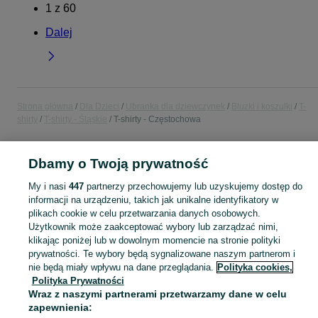
1
z
60
Dalej
Strona główna
Dla Dzieci
Ubranka dla dziewczynek
Bluzki i koszulki
T-
shirty
T-shirty - Śląskie
T-shirty - Częstochowa
POLSKA » ŚLĄSKIE » CZĘSTOCHOWA
Dbamy o Twoją prywatność
My i nasi
447
partnerzy przechowujemy lub uzyskujemy dostęp do
KATEGORIA
informacji na urządzeniu, takich jak unikalne identyfikatory w
plikach cookie w celu przetwarzania danych osobowych.
Użytkownik może zaakceptować wybory lub zarządzać nimi,
garnitur dla dziewczynki
,
spodnie dzwony dla dziewczynki
,
strój gimnastyczny
Zobacz Więc
klikając poniżej lub w dowolnym momencie na stronie polityki
prywatności. Te wybory będą sygnalizowane naszym partnerom i
Mapa kategorii
nie będą miały wpływu na dane przeglądania.
Polityka cookies,
Polityka Prywatności
Mapa miejscowości
Wraz z naszymi partnerami przetwarzamy dane w celu
Mapa ministron
zapewnienia: