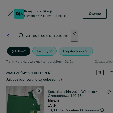
Przejdź do aplikacji
Otwórz
Otwieraj OLX jednym tapnięciem
Znajdź coś dla siebie
Filtry
·
2
T-shirty
Częstochowa
T-shirty dla dziewczynek z nadrukiem - OLX.pl
Zobacz Więc
ZNALEŹLIŚMY 591 OGŁOSZEŃ
Jak pozycjonowane są ogłoszenia?
Koszulka tshirt żużel Wlokniarz
Czestochowa 140-164
Nowe
15 zł
19,03 zł z Pakietem Ochronnym