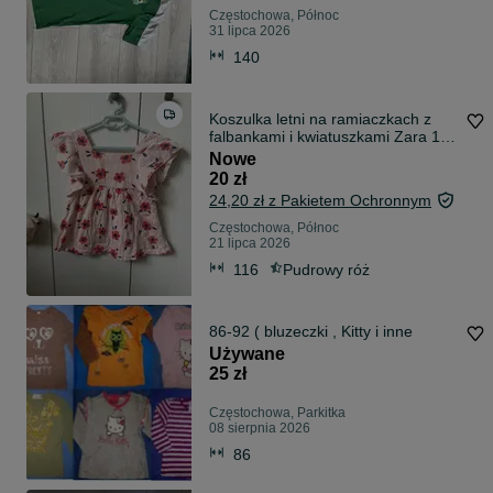
Częstochowa, Północ
31 lipca 2026
140
Koszulka letni na ramiaczkach z
falbankami i kwiatuszkami Zara 116
nowa
Nowe
20 zł
24,20 zł z Pakietem Ochronnym
Częstochowa, Północ
21 lipca 2026
116
Pudrowy róż
86-92 ( bluzeczki , Kitty i inne
Używane
25 zł
Częstochowa, Parkitka
08 sierpnia 2026
86