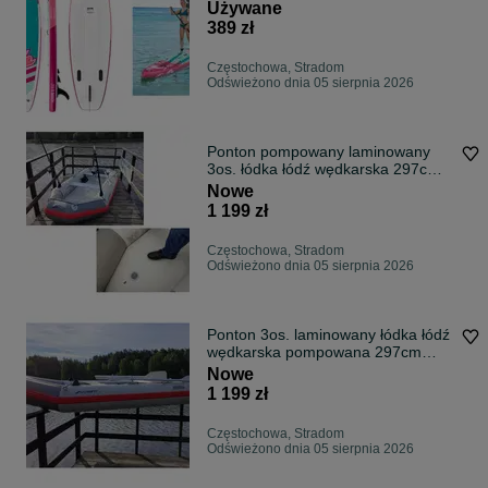
150kg używana DEMO
Używane
389 zł
Częstochowa, Stradom
Odświeżono dnia 05 sierpnia 2026
Ponton pompowany laminowany
3os. łódka łódź wędkarska 297cm
SZTYWNA podłoga 300kg XL
Nowe
1 199 zł
Częstochowa, Stradom
Odświeżono dnia 05 sierpnia 2026
Ponton 3os. laminowany łódka łódź
wędkarska pompowana 297cm
SZTYWNA podłoga 300kg XL
Nowe
1 199 zł
Częstochowa, Stradom
Odświeżono dnia 05 sierpnia 2026