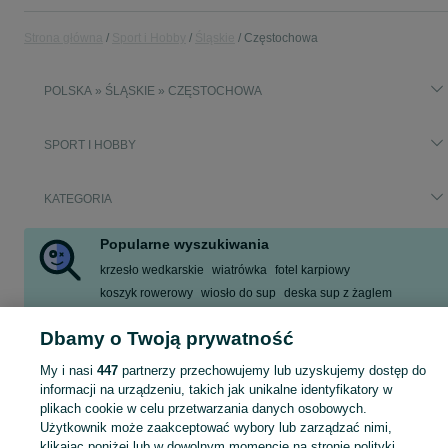
Strona główna
Sport i Hobby
Śląskie
Częstochowa
POLSKA » ŚLĄSKIE » CZĘSTOCHOWA
SPORT I HOBBY
KATEGORIA
Popularne wyszukiwania
krzesło wedkarskie
wiatrówka
fotel karpiowy
koszyk rowerowy
wiosło do sup
deska sup z żaglem
rower winora
ninebot max g30
Dbamy o Twoją prywatność
Zobacz Więcej
My i nasi
447
partnerzy przechowujemy lub uzyskujemy dostęp do
informacji na urządzeniu, takich jak unikalne identyfikatory w
Zobacz Więc
Sprzedaż sprzętu sportowego i hobby Częstochowa ▶️ Szeroki wybór produktów ✅ Nowe i używane w atrakcyjnych cenach ✌ Sprawdź ogłoszenia na OLX.pl!
plikach cookie w celu przetwarzania danych osobowych.
Użytkownik może zaakceptować wybory lub zarządzać nimi,
klikając poniżej lub w dowolnym momencie na stronie polityki