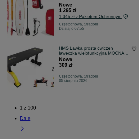
pompka plecak SZYBKA
Nowe
1 295 zł
1 345 zł z Pakietem Ochronnym
Częstochowa, Stradom
Dzisiaj o 07:55
HMS Ławka prosta ćwiczeń
ławeczka wielofunkcyjna MOCNA
L8012 PREMIUM
Nowe
309 zł
Częstochowa, Stradom
05 sierpnia 2026
1
z
100
Dalej