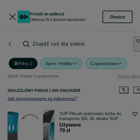
Przejdź do aplikacji
Otwórz
Otwieraj OLX jednym tapnięciem
Znajdź coś dla siebie
Filtry
·
2
Sport i Hobby
Częstochowa
Sport i Hobby Częstochowa
Zobacz Więc
ZNALEŹLIŚMY
PONAD
1 000 OGŁOSZEŃ
Jak pozycjonowane są ogłoszenia?
SUP Plecak pokrowiec torba do
transportu 90L XL deska SUP
Demo
Używane
79 zł