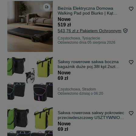
Bieżnia Elektryczna Domowa
Walking Pad pod Biurko | Kąt
Nachylenie Amortyzacja | Cicha
Nowe
Płaska 9 cm Pilot | Kompaktowa
519 zł
Home Office NOWA Fv23%
543,76 zł z Pakietem Ochronnym
Częstochowa, Tysiąclecie
Odświeżono dnia 05 sierpnia 2026
Sakwy rowerowe sakwa boczna
bagażnik duże poj.38l kpl.2szt
USZTYWNIONA pokrowiec
Nowe
69 zł
Częstochowa, Stradom
Odświeżono dzisiaj o 06:20
Sakwa rowerowa sakwy pokrowiec
przeciwdeszczowy USZTYWNIONA
i WODOODPORNA 2x18l
Nowe
69 zł