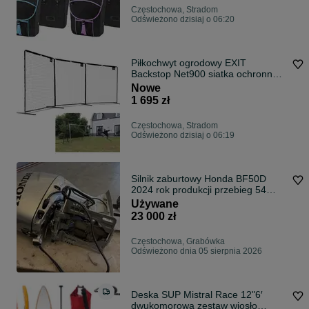
Częstochowa, Stradom
Odświeżono dzisiaj o 06:20
Piłkochwyt ogrodowy EXIT
Backstop Net900 siatka ochronna +
stelaż 9x3m
Nowe
1 695 zł
Częstochowa, Stradom
Odświeżono dzisiaj o 06:19
Silnik zaburtowy Honda BF50D
2024 rok produkcji przebieg 54
moto godzin
Używane
23 000 zł
Częstochowa, Grabówka
Odświeżono dnia 05 sierpnia 2026
Deska SUP Mistral Race 12"6′
dwukomorowa zestaw wiosło