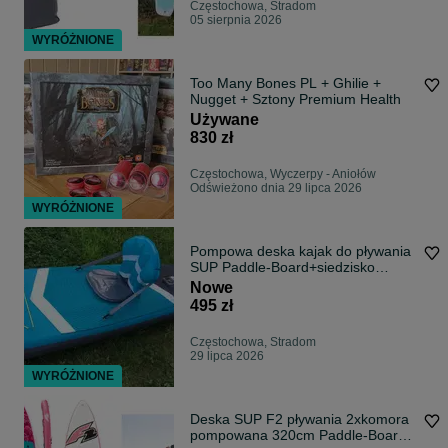
Częstochowa, Stradom
05 sierpnia 2026
WYRÓŻNIONE
Too Many Bones PL + Ghilie +
Nugget + Sztony Premium Health
Używane
830 zł
Częstochowa, Wyczerpy - Aniołów
Odświeżono dnia 29 lipca 2026
WYRÓŻNIONE
Pompowa deska kajak do pływania
SUP Paddle-Board+siedzisko
wiosło Demo
Nowe
495 zł
Częstochowa, Stradom
29 lipca 2026
WYRÓŻNIONE
Deska SUP F2 pływania 2xkomora
pompowana 320cm Paddle-Board